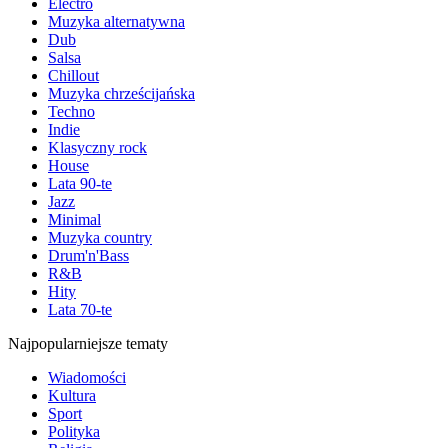
Electro
Muzyka alternatywna
Dub
Salsa
Chillout
Muzyka chrześcijańska
Techno
Indie
Klasyczny rock
House
Lata 90-te
Jazz
Minimal
Muzyka country
Drum'n'Bass
R&B
Hity
Lata 70-te
Najpopularniejsze tematy
Wiadomości
Kultura
Sport
Polityka