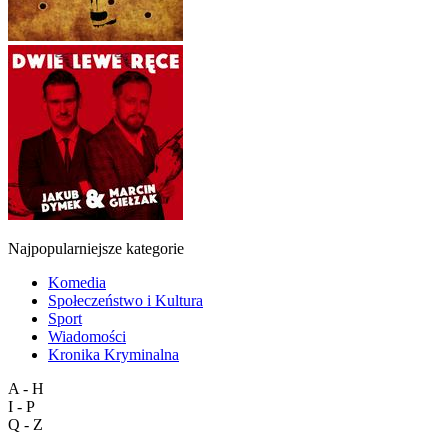
Najpopularniejsze kategorie
Komedia
Społeczeństwo i Kultura
Sport
Wiadomości
Kronika Kryminalna
A - H
I - P
Q - Z