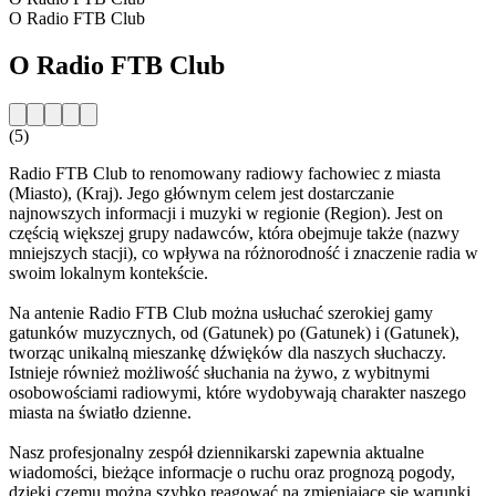
O Radio FTB Club
O Radio FTB Club
(5)
Radio FTB Club to renomowany radiowy fachowiec z miasta
(Miasto), (Kraj). Jego głównym celem jest dostarczanie
najnowszych informacji i muzyki w regionie (Region). Jest on
częścią większej grupy nadawców, która obejmuje także (nazwy
mniejszych stacji), co wpływa na różnorodność i znaczenie radia w
swoim lokalnym kontekście.
Na antenie Radio FTB Club można usłuchać szerokiej gamy
gatunków muzycznych, od (Gatunek) po (Gatunek) i (Gatunek),
tworząc unikalną mieszankę dźwięków dla naszych słuchaczy.
Istnieje również możliwość słuchania na żywo, z wybitnymi
osobowościami radiowymi, które wydobywają charakter naszego
miasta na światło dzienne.
Nasz profesjonalny zespół dziennikarski zapewnia aktualne
wiadomości, bieżące informacje o ruchu oraz prognozą pogody,
dzięki czemu można szybko reagować na zmieniające się warunki