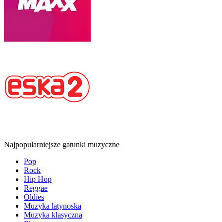
Najpopularniejsze gatunki muzyczne
Pop
Rock
Hip Hop
Reggae
Oldies
Muzyka latynoska
Muzyka klasyczna