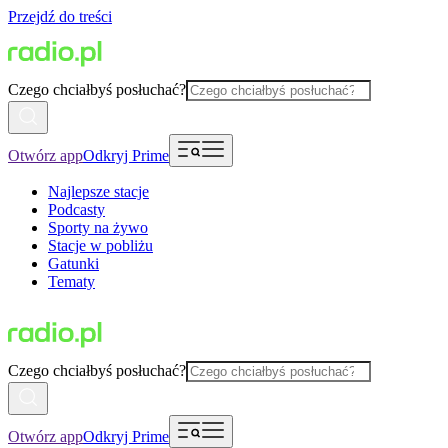
Przejdź do treści
Czego chciałbyś posłuchać?
Otwórz app
Odkryj Prime
Najlepsze stacje
Podcasty
Sporty na żywo
Stacje w pobliżu
Gatunki
Tematy
Czego chciałbyś posłuchać?
Otwórz app
Odkryj Prime