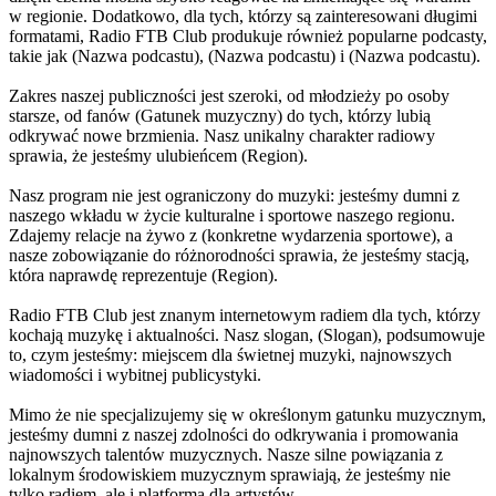
w regionie. Dodatkowo, dla tych, którzy są zainteresowani długimi
formatami, Radio FTB Club produkuje również popularne podcasty,
takie jak (Nazwa podcastu), (Nazwa podcastu) i (Nazwa podcastu).
Zakres naszej publiczności jest szeroki, od młodzieży po osoby
starsze, od fanów (Gatunek muzyczny) do tych, którzy lubią
odkrywać nowe brzmienia. Nasz unikalny charakter radiowy
sprawia, że jesteśmy ulubieńcem (Region).
Nasz program nie jest ograniczony do muzyki: jesteśmy dumni z
naszego wkładu w życie kulturalne i sportowe naszego regionu.
Zdajemy relacje na żywo z (konkretne wydarzenia sportowe), a
nasze zobowiązanie do różnorodności sprawia, że jesteśmy stacją,
która naprawdę reprezentuje (Region).
Radio FTB Club jest znanym internetowym radiem dla tych, którzy
kochają muzykę i aktualności. Nasz slogan, (Slogan), podsumowuje
to, czym jesteśmy: miejscem dla świetnej muzyki, najnowszych
wiadomości i wybitnej publicystyki.
Mimo że nie specjalizujemy się w określonym gatunku muzycznym,
jesteśmy dumni z naszej zdolności do odkrywania i promowania
najnowszych talentów muzycznych. Nasze silne powiązania z
lokalnym środowiskiem muzycznym sprawiają, że jesteśmy nie
tylko radiem, ale i platformą dla artystów.