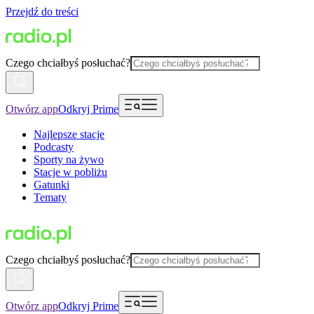
Przejdź do treści
Czego chciałbyś posłuchać?
Otwórz app
Odkryj Prime
Najlepsze stacje
Podcasty
Sporty na żywo
Stacje w pobliżu
Gatunki
Tematy
Czego chciałbyś posłuchać?
Otwórz app
Odkryj Prime