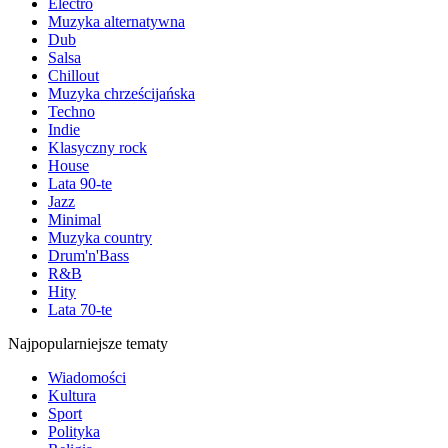
Electro
Muzyka alternatywna
Dub
Salsa
Chillout
Muzyka chrześcijańska
Techno
Indie
Klasyczny rock
House
Lata 90-te
Jazz
Minimal
Muzyka country
Drum'n'Bass
R&B
Hity
Lata 70-te
Najpopularniejsze tematy
Wiadomości
Kultura
Sport
Polityka