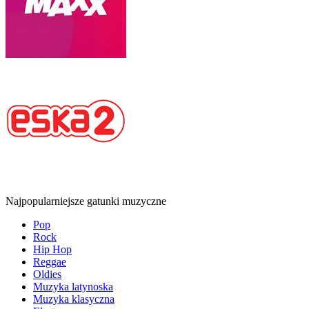
Najpopularniejsze gatunki muzyczne
Pop
Rock
Hip Hop
Reggae
Oldies
Muzyka latynoska
Muzyka klasyczna