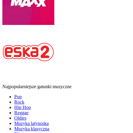
Najpopularniejsze gatunki muzyczne
Pop
Rock
Hip Hop
Reggae
Oldies
Muzyka latynoska
Muzyka klasyczna