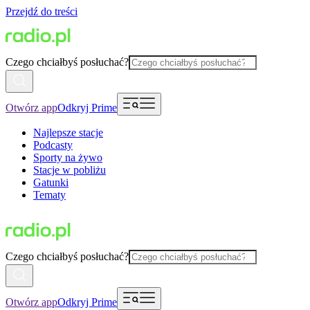
Przejdź do treści
Czego chciałbyś posłuchać?
Otwórz app
Odkryj Prime
Najlepsze stacje
Podcasty
Sporty na żywo
Stacje w pobliżu
Gatunki
Tematy
Czego chciałbyś posłuchać?
Otwórz app
Odkryj Prime