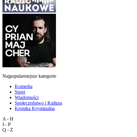
Najpopularniejsze kategorie
Komedia
Sport
Wiadomości
Społeczeństwo i Kultura
Kronika Kryminalna
A - H
I - P
Q - Z