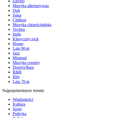
Electro
Muzyka alternatywna
Dub
Salsa
Chillout
Muzyka chrześcijańska
Techno
Indie
Klasyczny rock
House
Lata 90-te
Jazz
Minimal
Muzyka country
Drum'n'Bass
R&B
Hity
Lata 70-te
Najpopularniejsze tematy
Wiadomości
Kultura
Sport
Polityka