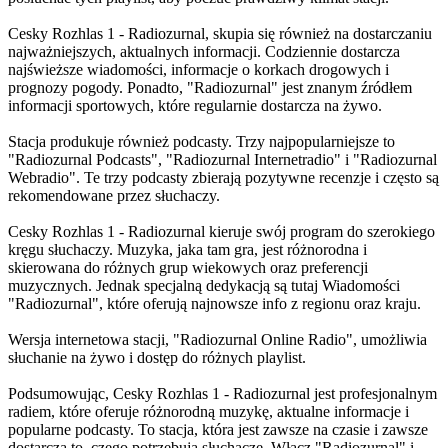
Cesky Rozhlas 1 - Radiozurnal, skupia się również na dostarczaniu
najważniejszych, aktualnych informacji. Codziennie dostarcza
najświeższe wiadomości, informacje o korkach drogowych i
prognozy pogody. Ponadto, "Radiozurnal" jest znanym źródłem
informacji sportowych, które regularnie dostarcza na żywo.
Stacja produkuje również podcasty. Trzy najpopularniejsze to
"Radiozurnal Podcasts", "Radiozurnal Internetradio" i "Radiozurnal
Webradio". Te trzy podcasty zbierają pozytywne recenzje i często są
rekomendowane przez słuchaczy.
Cesky Rozhlas 1 - Radiozurnal kieruje swój program do szerokiego
kręgu słuchaczy. Muzyka, jaka tam gra, jest różnorodna i
skierowana do różnych grup wiekowych oraz preferencji
muzycznych. Jednak specjalną dedykacją są tutaj Wiadomości
"Radiozurnal", które oferują najnowsze info z regionu oraz kraju.
Wersja internetowa stacji, "Radiozurnal Online Radio", umożliwia
słuchanie na żywo i dostęp do różnych playlist.
Podsumowując, Cesky Rozhlas 1 - Radiozurnal jest profesjonalnym
radiem, które oferuje różnorodną muzykę, aktualne informacje i
popularne podcasty. To stacja, która jest zawsze na czasie i zawsze
dostarcza to, czego potrzebują słuchacze. Włącz "Radiozurnal" i