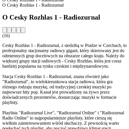
O Cesky Rozhlas 1 - Radiozurnal
O Cesky Rozhlas 1 - Radiozurnal
(16)
Cesky Rozhlas 1 - Radiozurnal, z siedzibą w Pradze w Czechach, to
profesjonalny stacjonarny radiowy gigant, który skierowany jest do
odmiennych grup docelowych na obszarze całego kraju. Należy do
większej grupy stacji radiowych - Cesky Rozhlas, która jest coraz
bardziej popularna na rynku czeskim i międzynarodowym.
Stacja Cesky Rozhlas 1 - Radiozurnal, znana również jako
"Radiozurnal", to wielokierunkowa stacja radiowa, która gra
różnego rodzaju muzykę, od tradycyjnej czeskiej muzyki po
najnowsze hity pop. Kanał jest prowadzony na żywo przez
doświadczenych prezenterów, dostarczając muzyki w formacie
playlisty.
Playlista "Radiozurnal Live", "Radiozurnal Online" i "Radiozurnal
Radio Online" to najpopularniejsze playlisty, które cieszą się
wielkim zainteresowaniem wśród słuchaczy. Z pewnością warto
posłuchać tych playlist, aby poczuć prawdziwy klimat stacji.