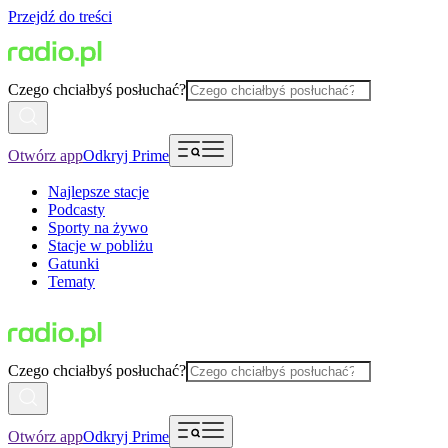
Przejdź do treści
Czego chciałbyś posłuchać?
Otwórz app
Odkryj Prime
Najlepsze stacje
Podcasty
Sporty na żywo
Stacje w pobliżu
Gatunki
Tematy
Czego chciałbyś posłuchać?
Otwórz app
Odkryj Prime