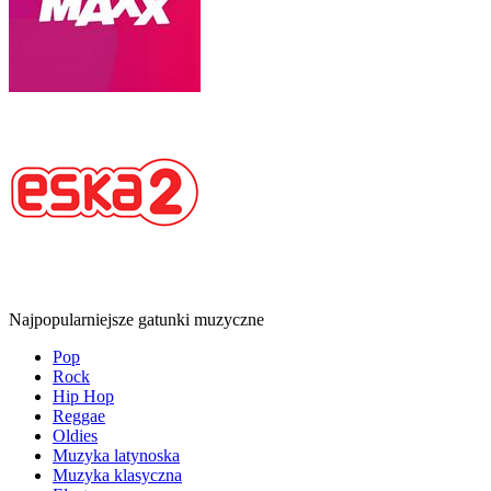
Najpopularniejsze gatunki muzyczne
Pop
Rock
Hip Hop
Reggae
Oldies
Muzyka latynoska
Muzyka klasyczna