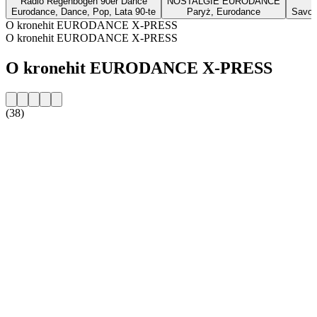
Radio Regenbogen 90er Dance
NOSTALGIE EURODANCE
Eurodance, Dance, Pop, Lata 90-te
Paryż, Eurodance
Savon
O kronehit EURODANCE X-PRESS
O kronehit EURODANCE X-PRESS
O kronehit EURODANCE X-PRESS
(38)
Strona internetowa stacji