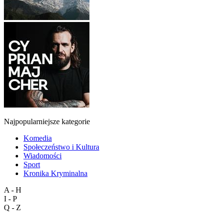
Najpopularniejsze kategorie
Komedia
Społeczeństwo i Kultura
Wiadomości
Sport
Kronika Kryminalna
A - H
I - P
Q - Z