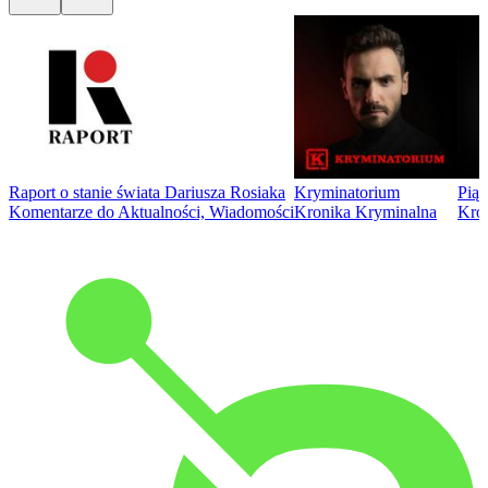
Raport o stanie świata Dariusza Rosiaka
Kryminatorium
Piąt
Komentarze do Aktualności, Wiadomości
Kronika Kryminalna
Kro