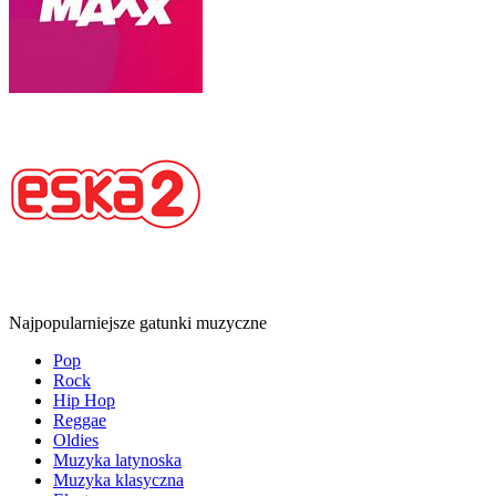
Najpopularniejsze gatunki muzyczne
Pop
Rock
Hip Hop
Reggae
Oldies
Muzyka latynoska
Muzyka klasyczna