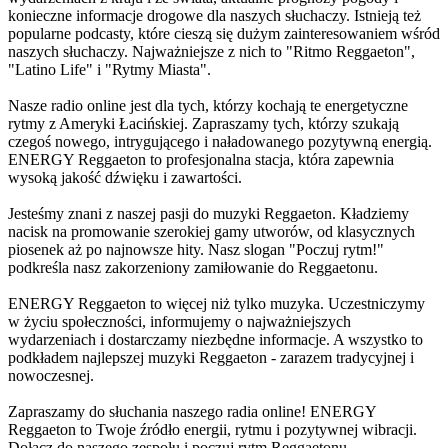
konieczne informacje drogowe dla naszych słuchaczy. Istnieją też
popularne podcasty, które cieszą się dużym zainteresowaniem wśród
naszych słuchaczy. Najważniejsze z nich to "Ritmo Reggaeton",
"Latino Life" i "Rytmy Miasta".
Nasze radio online jest dla tych, którzy kochają te energetyczne
rytmy z Ameryki Łacińskiej. Zapraszamy tych, którzy szukają
czegoś nowego, intrygującego i naładowanego pozytywną energią.
ENERGY Reggaeton to profesjonalna stacja, która zapewnia
wysoką jakość dźwięku i zawartości.
Jesteśmy znani z naszej pasji do muzyki Reggaeton. Kładziemy
nacisk na promowanie szerokiej gamy utworów, od klasycznych
piosenek aż po najnowsze hity. Nasz slogan "Poczuj rytm!"
podkreśla nasz zakorzeniony zamiłowanie do Reggaetonu.
ENERGY Reggaeton to więcej niż tylko muzyka. Uczestniczymy
w życiu społeczności, informujemy o najważniejszych
wydarzeniach i dostarczamy niezbędne informacje. A wszystko to
podkładem najlepszej muzyki Reggaeton - zarazem tradycyjnej i
nowoczesnej.
Zapraszamy do słuchania naszego radia online! ENERGY
Reggaeton to Twoje źródło energii, rytmu i pozytywnej wibracji.
Dołącz do naszego zespołu i poczuj rytm Reggaetonu.