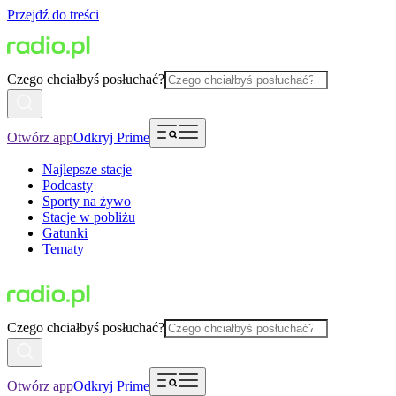
Przejdź do treści
Czego chciałbyś posłuchać?
Otwórz app
Odkryj Prime
Najlepsze stacje
Podcasty
Sporty na żywo
Stacje w pobliżu
Gatunki
Tematy
Czego chciałbyś posłuchać?
Otwórz app
Odkryj Prime