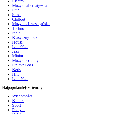
Electro
Muzyka alternatywna
Dub
Salsa
Chillout
Muzyka chrześcijańska
Techno
Indie
Klasyczny rock
House
Lata 90-te
Jazz
Minimal
Muzyka country
Drum'n'Bass
R&B
Hity
Lata 70-te
Najpopularniejsze tematy
Wiadomości
Kultura
Sport
Polityka