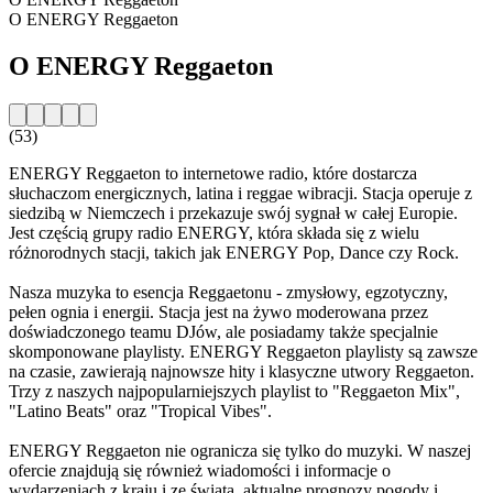
O ENERGY Reggaeton
O ENERGY Reggaeton
(53)
ENERGY Reggaeton to internetowe radio, które dostarcza
słuchaczom energicznych, latina i reggae wibracji. Stacja operuje z
siedzibą w Niemczech i przekazuje swój sygnał w całej Europie.
Jest częścią grupy radio ENERGY, która składa się z wielu
różnorodnych stacji, takich jak ENERGY Pop, Dance czy Rock.
Nasza muzyka to esencja Reggaetonu - zmysłowy, egzotyczny,
pełen ognia i energii. Stacja jest na żywo moderowana przez
doświadczonego teamu DJów, ale posiadamy także specjalnie
skomponowane playlisty. ENERGY Reggaeton playlisty są zawsze
na czasie, zawierają najnowsze hity i klasyczne utwory Reggaeton.
Trzy z naszych najpopularniejszych playlist to "Reggaeton Mix",
"Latino Beats" oraz "Tropical Vibes".
ENERGY Reggaeton nie ogranicza się tylko do muzyki. W naszej
ofercie znajdują się również wiadomości i informacje o
wydarzeniach z kraju i ze świata, aktualne prognozy pogody i