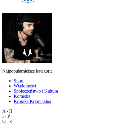
Najpopularniejsze kategorie
Sport
Wiadomości
Społeczeństwo i Kultura
Komedia
Kronika Kryminalna
A - H
I - P
Q - Z