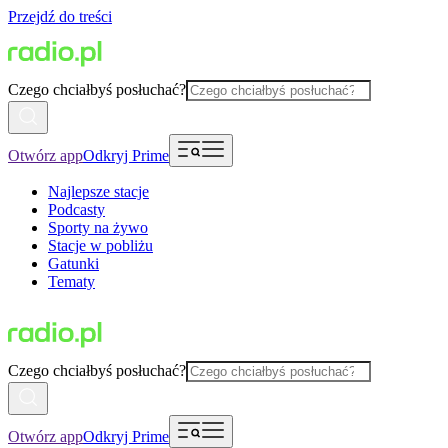
Przejdź do treści
Czego chciałbyś posłuchać?
Otwórz app
Odkryj Prime
Najlepsze stacje
Podcasty
Sporty na żywo
Stacje w pobliżu
Gatunki
Tematy
Czego chciałbyś posłuchać?
Otwórz app
Odkryj Prime