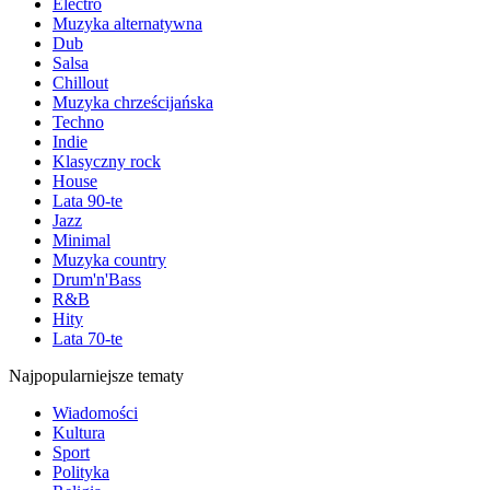
Electro
Muzyka alternatywna
Dub
Salsa
Chillout
Muzyka chrześcijańska
Techno
Indie
Klasyczny rock
House
Lata 90-te
Jazz
Minimal
Muzyka country
Drum'n'Bass
R&B
Hity
Lata 70-te
Najpopularniejsze tematy
Wiadomości
Kultura
Sport
Polityka