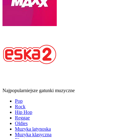
Najpopularniejsze gatunki muzyczne
Pop
Rock
Hip Hop
Reggae
Oldies
Muzyka latynoska
Muzyka klasyczna