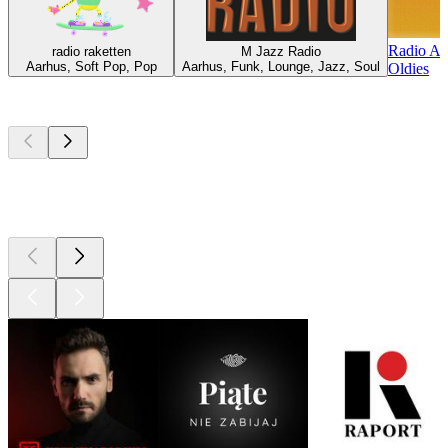
Radio Al
radio raketten
M Jazz Radio
Aarhus, Soft Pop, Pop
Aarhus, Funk, Lounge, Jazz, Soul
Oldies
Najlepsze
podcasty
Najlepsze
podcasty
Najlepsze
podcasty