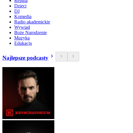
Religia
Dzieci
DJ
Komedia
Radio akademickie
Wywiad
Boże Narodzenie
Muzyka
Edukacja
Najlepsze podcasty