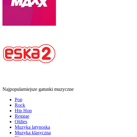
Najpopularniejsze gatunki muzyczne
Pop
Rock
Hip Hop
Reggae
Oldies
Muzyka latynoska
Muzyka klasyczna