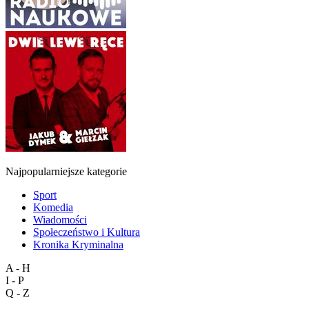
Najpopularniejsze kategorie
Sport
Komedia
Wiadomości
Społeczeństwo i Kultura
Kronika Kryminalna
A - H
I - P
Q - Z