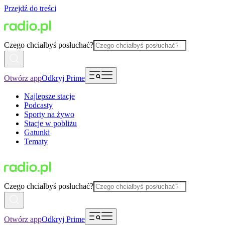
Przejdź do treści
Czego chciałbyś posłuchać?
Otwórz app
Odkryj Prime
Najlepsze stacje
Podcasty
Sporty na żywo
Stacje w pobliżu
Gatunki
Tematy
Czego chciałbyś posłuchać?
Otwórz app
Odkryj Prime