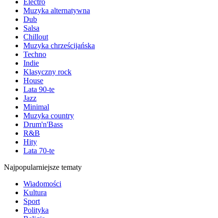
Electro
Muzyka alternatywna
Dub
Salsa
Chillout
Muzyka chrześcijańska
Techno
Indie
Klasyczny rock
House
Lata 90-te
Jazz
Minimal
Muzyka country
Drum'n'Bass
R&B
Hity
Lata 70-te
Najpopularniejsze tematy
Wiadomości
Kultura
Sport
Polityka