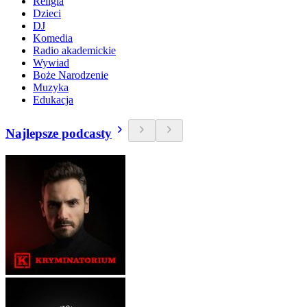
Religia
Dzieci
DJ
Komedia
Radio akademickie
Wywiad
Boże Narodzenie
Muzyka
Edukacja
Najlepsze podcasty