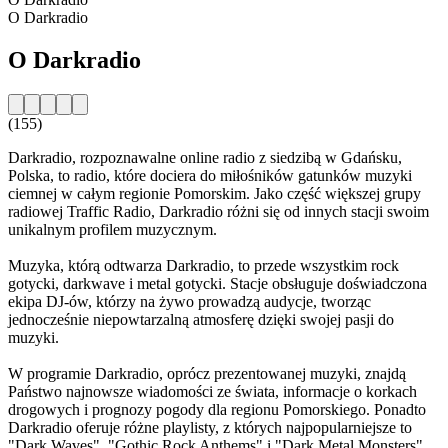
O Darkradio
O Darkradio
(155)
Darkradio, rozpoznawalne online radio z siedzibą w Gdańsku,
Polska, to radio, które dociera do miłośników gatunków muzyki
ciemnej w całym regionie Pomorskim. Jako część większej grupy
radiowej Traffic Radio, Darkradio różni się od innych stacji swoim
unikalnym profilem muzycznym.
Muzyka, którą odtwarza Darkradio, to przede wszystkim rock
gotycki, darkwave i metal gotycki. Stacje obsługuje doświadczona
ekipa DJ-ów, którzy na żywo prowadzą audycje, tworząc
jednocześnie niepowtarzalną atmosferę dzięki swojej pasji do
muzyki.
W programie Darkradio, oprócz prezentowanej muzyki, znajdą
Państwo najnowsze wiadomości ze świata, informacje o korkach
drogowych i prognozy pogody dla regionu Pomorskiego. Ponadto
Darkradio oferuje różne playlisty, z których najpopularniejsze to
"Dark Waves", "Gothic Rock Anthems" i "Dark Metal Monsters".