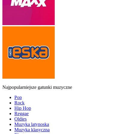
Najpopularniejsze gatunki muzyczne
Pop
Rock
Hip Hop
Reggae
Oldies
Muzyka latynoska
Muzyka klasyczna