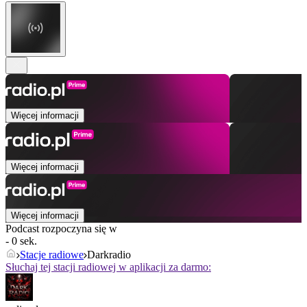
Więcej informacji
Więcej informacji
Więcej informacji
Podcast rozpoczyna się w
- 0 sek.
Stacje radiowe
Darkradio
Słuchaj tej stacji radiowej w aplikacji za darmo: