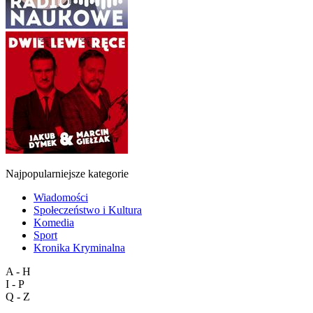
Najpopularniejsze kategorie
Wiadomości
Społeczeństwo i Kultura
Komedia
Sport
Kronika Kryminalna
A - H
I - P
Q - Z