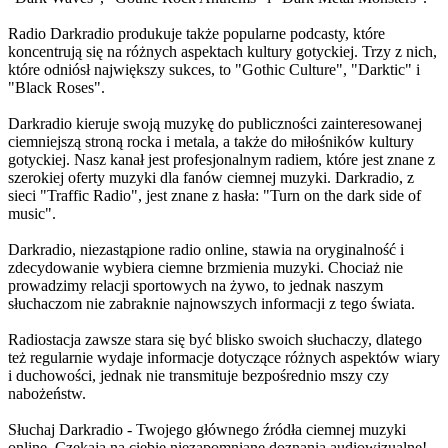
Radio Darkradio produkuje także popularne podcasty, które
koncentrują się na różnych aspektach kultury gotyckiej. Trzy z nich,
które odniósł największy sukces, to "Gothic Culture", "Darktic" i
"Black Roses".
Darkradio kieruje swoją muzykę do publiczności zainteresowanej
ciemniejszą stroną rocka i metala, a także do miłośników kultury
gotyckiej. Nasz kanał jest profesjonalnym radiem, które jest znane z
szerokiej oferty muzyki dla fanów ciemnej muzyki. Darkradio, z
sieci "Traffic Radio", jest znane z hasła: "Turn on the dark side of
music".
Darkradio, niezastąpione radio online, stawia na oryginalność i
zdecydowanie wybiera ciemne brzmienia muzyki. Chociaż nie
prowadzimy relacji sportowych na żywo, to jednak naszym
słuchaczom nie zabraknie najnowszych informacji z tego świata.
Radiostacja zawsze stara się być blisko swoich słuchaczy, dlatego
też regularnie wydaje informacje dotyczące różnych aspektów wiary
i duchowości, jednak nie transmituje bezpośrednio mszy czy
nabożeństw.
Słuchaj Darkradio - Twojego głównego źródła ciemnej muzyki
online. Czekają na ciebie niezapomniane doznania audiowizualne!