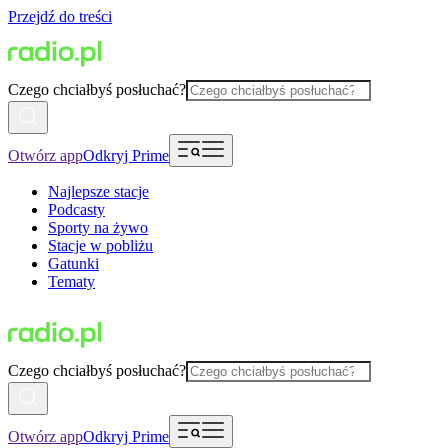
Przejdź do treści
Czego chciałbyś posłuchać?
Otwórz app
Odkryj Prime
Najlepsze stacje
Podcasty
Sporty na żywo
Stacje w pobliżu
Gatunki
Tematy
Czego chciałbyś posłuchać?
Otwórz app
Odkryj Prime