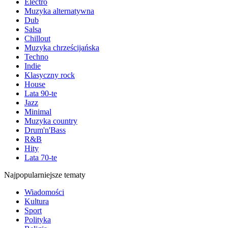
Electro
Muzyka alternatywna
Dub
Salsa
Chillout
Muzyka chrześcijańska
Techno
Indie
Klasyczny rock
House
Lata 90-te
Jazz
Minimal
Muzyka country
Drum'n'Bass
R&B
Hity
Lata 70-te
Najpopularniejsze tematy
Wiadomości
Kultura
Sport
Polityka