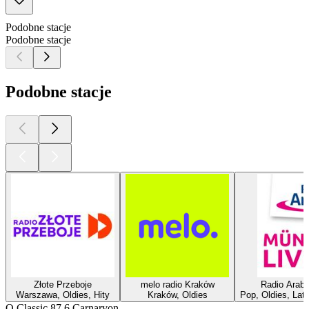
Podobne stacje
Podobne stacje
Podobne stacje
Złote Przeboje
melo radio Kraków
Radio Arabe
Warszawa, Oldies, Hity
Kraków, Oldies
Pop, Oldies, Lata
O Classic 87.6 Carnarvon