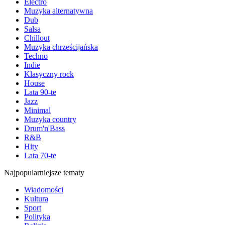
Electro
Muzyka alternatywna
Dub
Salsa
Chillout
Muzyka chrześcijańska
Techno
Indie
Klasyczny rock
House
Lata 90-te
Jazz
Minimal
Muzyka country
Drum'n'Bass
R&B
Hity
Lata 70-te
Najpopularniejsze tematy
Wiadomości
Kultura
Sport
Polityka