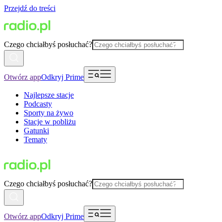
Przejdź do treści
Czego chciałbyś posłuchać?
Otwórz app
Odkryj Prime
Najlepsze stacje
Podcasty
Sporty na żywo
Stacje w pobliżu
Gatunki
Tematy
Czego chciałbyś posłuchać?
Otwórz app
Odkryj Prime