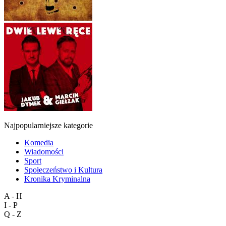
Najpopularniejsze kategorie
Komedia
Wiadomości
Sport
Społeczeństwo i Kultura
Kronika Kryminalna
A - H
I - P
Q - Z