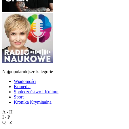
Najpopularniejsze kategorie
Wiadomości
Komedia
Społeczeństwo i Kultura
Sport
Kronika Kryminalna
A - H
I - P
Q - Z