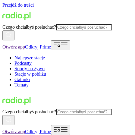
Przejdź do treści
Czego chciałbyś posłuchać?
Otwórz app
Odkryj Prime
Najlepsze stacje
Podcasty
Sporty na żywo
Stacje w pobliżu
Gatunki
Tematy
Czego chciałbyś posłuchać?
Otwórz app
Odkryj Prime