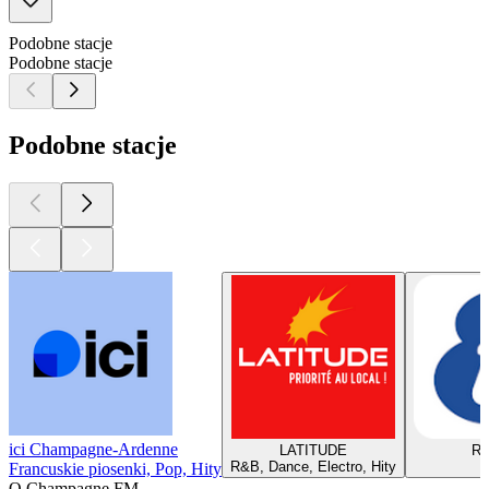
Podobne stacje
Podobne stacje
Podobne stacje
ici Champagne-Ardenne
LATITUDE
Ra
R&B, Dance, Electro, Hity
Francuskie piosenki, Pop, Hity
O Champagne FM