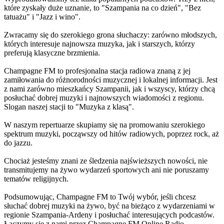
które zyskały duże uznanie, to "Szampania na co dzień", "Bez
tatuażu" i "Jazz i wino".
Zwracamy się do szerokiego grona słuchaczy: zarówno młodszych,
których interesuje najnowsza muzyka, jak i starszych, którzy
preferują klasyczne brzmienia.
Champagne FM to profesjonalna stacja radiowa znaną z jej
zamiłowania do różnorodności muzycznej i lokalnej informacji. Jest
z nami zarówno mieszkańcy Szampanii, jak i wszyscy, którzy chcą
posłuchać dobrej muzyki i najnowszych wiadomości z regionu.
Slogan naszej stacji to "Muzyka z klasą".
W naszym repertuarze skupiamy się na promowaniu szerokiego
spektrum muzyki, począwszy od hitów radiowych, poprzez rock, aż
do jazzu.
Chociaż jesteśmy znani ze śledzenia najświeższych nowości, nie
transmitujemy na żywo wydarzeń sportowych ani nie poruszamy
tematów religijnych.
Podsumowując, Champagne FM to Twój wybór, jeśli chcesz
słuchać dobrej muzyki na żywo, być na bieżąco z wydarzeniami w
regionie Szampania-Ardeny i posłuchać interesujących podcastów.
Łączymy się z nami przez Champagne FM Online Radio,