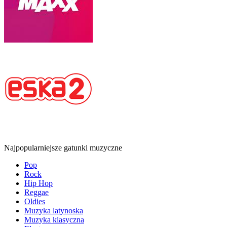
Najpopularniejsze gatunki muzyczne
Pop
Rock
Hip Hop
Reggae
Oldies
Muzyka latynoska
Muzyka klasyczna