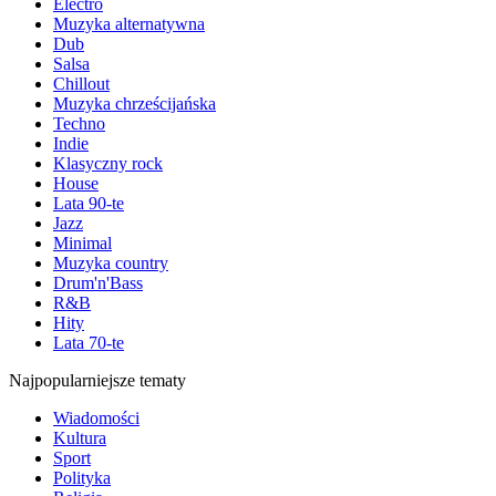
Electro
Muzyka alternatywna
Dub
Salsa
Chillout
Muzyka chrześcijańska
Techno
Indie
Klasyczny rock
House
Lata 90-te
Jazz
Minimal
Muzyka country
Drum'n'Bass
R&B
Hity
Lata 70-te
Najpopularniejsze tematy
Wiadomości
Kultura
Sport
Polityka