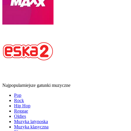
Najpopularniejsze gatunki muzyczne
Pop
Rock
Hip Hop
Reggae
Oldies
Muzyka latynoska
Muzyka klasyczna