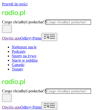
Przejdź do treści
Czego chciałbyś posłuchać?
Otwórz app
Odkryj Prime
Najlepsze stacje
Podcasty
Sporty na żywo
Stacje w pobliżu
Gatunki
Tematy
Czego chciałbyś posłuchać?
Otwórz app
Odkryj Prime