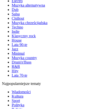
Electro
Muzyka alternatywna
Dub
Salsa
Chillout
Muzyka chrześcijańska
Techno
Indie
Klasyczny rock
House
Lata 90-te
Jazz
Minimal
Muzyka country
Drum'n'Bass
R&B
Hity
Lata 70-te
Najpopularniejsze tematy
Wiadomości
Kultura
Sport
Polityka