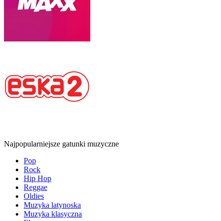
Najpopularniejsze gatunki muzyczne
Pop
Rock
Hip Hop
Reggae
Oldies
Muzyka latynoska
Muzyka klasyczna