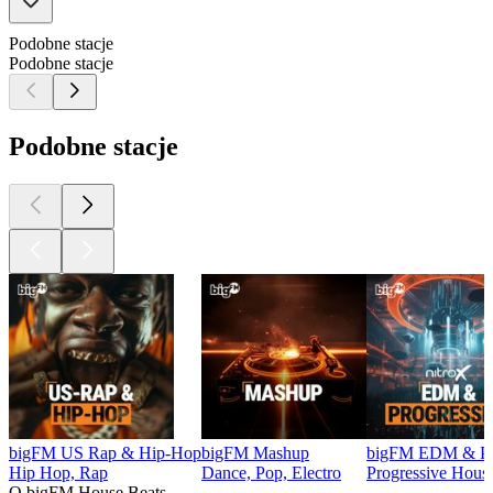
Podobne stacje
Podobne stacje
Podobne stacje
bigFM US Rap & Hip-Hop
bigFM Mashup
bigFM EDM & Pro
Hip Hop, Rap
Dance, Pop, Electro
Progressive House
O bigFM House Beats