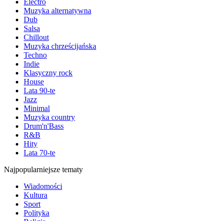
Electro
Muzyka alternatywna
Dub
Salsa
Chillout
Muzyka chrześcijańska
Techno
Indie
Klasyczny rock
House
Lata 90-te
Jazz
Minimal
Muzyka country
Drum'n'Bass
R&B
Hity
Lata 70-te
Najpopularniejsze tematy
Wiadomości
Kultura
Sport
Polityka