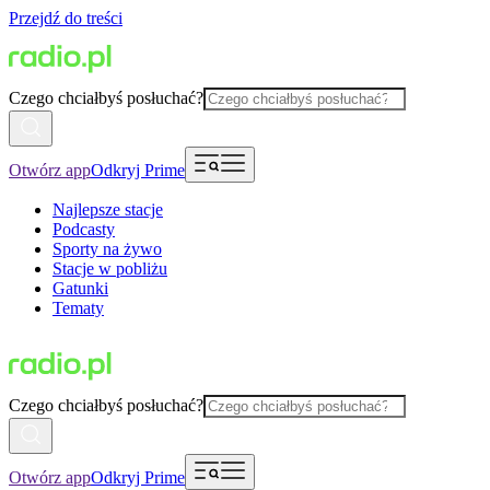
Przejdź do treści
Czego chciałbyś posłuchać?
Otwórz app
Odkryj Prime
Najlepsze stacje
Podcasty
Sporty na żywo
Stacje w pobliżu
Gatunki
Tematy
Czego chciałbyś posłuchać?
Otwórz app
Odkryj Prime