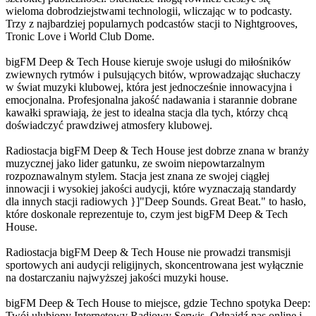
wieloma dobrodziejstwami technologii, wliczając w to podcasty.
Trzy z najbardziej popularnych podcastów stacji to Nightgrooves,
Tronic Love i World Club Dome.
bigFM Deep & Tech House kieruje swoje usługi do miłośników
zwiewnych rytmów i pulsujących bitów, wprowadzając słuchaczy
w świat muzyki klubowej, która jest jednocześnie innowacyjna i
emocjonalna. Profesjonalna jakość nadawania i starannie dobrane
kawałki sprawiają, że jest to idealna stacja dla tych, którzy chcą
doświadczyć prawdziwej atmosfery klubowej.
Radiostacja bigFM Deep & Tech House jest dobrze znana w branży
muzycznej jako lider gatunku, ze swoim niepowtarzalnym
rozpoznawalnym stylem. Stacja jest znana ze swojej ciągłej
innowacji i wysokiej jakości audycji, które wyznaczają standardy
dla innych stacji radiowych }]"Deep Sounds. Great Beat." to hasło,
które doskonale reprezentuje to, czym jest bigFM Deep & Tech
House.
Radiostacja bigFM Deep & Tech House nie prowadzi transmisji
sportowych ani audycji religijnych, skoncentrowana jest wyłącznie
na dostarczaniu najwyższej jakości muzyki house.
bigFM Deep & Tech House to miejsce, gdzie Techno spotyka Deep:
Twój ulubiony Internetowy Radiowy Serwis. Odnajdź nas online i