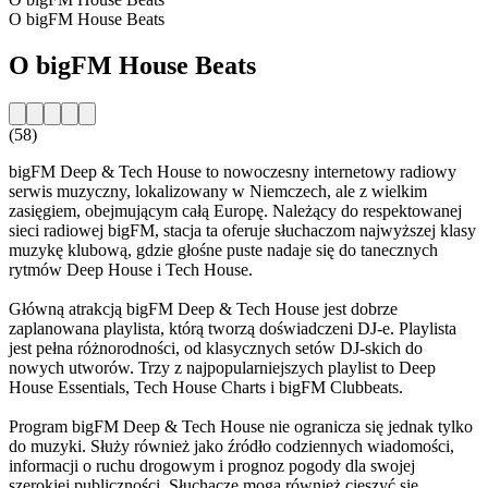
O bigFM House Beats
O bigFM House Beats
(58)
bigFM Deep & Tech House to nowoczesny internetowy radiowy
serwis muzyczny, lokalizowany w Niemczech, ale z wielkim
zasięgiem, obejmującym całą Europę. Należący do respektowanej
sieci radiowej bigFM, stacja ta oferuje słuchaczom najwyższej klasy
muzykę klubową, gdzie głośne puste nadaje się do tanecznych
rytmów Deep House i Tech House.
Główną atrakcją bigFM Deep & Tech House jest dobrze
zaplanowana playlista, którą tworzą doświadczeni DJ-e. Playlista
jest pełna różnorodności, od klasycznych setów DJ-skich do
nowych utworów. Trzy z najpopularniejszych playlist to Deep
House Essentials, Tech House Charts i bigFM Clubbeats.
Program bigFM Deep & Tech House nie ogranicza się jednak tylko
do muzyki. Służy również jako źródło codziennych wiadomości,
informacji o ruchu drogowym i prognoz pogody dla swojej
szerokiej publiczności. Słuchacze mogą również cieszyć się