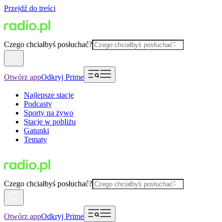
Przejdź do treści
Czego chciałbyś posłuchać?
Otwórz app
Odkryj Prime
Najlepsze stacje
Podcasty
Sporty na żywo
Stacje w pobliżu
Gatunki
Tematy
Czego chciałbyś posłuchać?
Otwórz app
Odkryj Prime