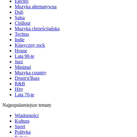
Electro
Muzyka alternatywna
Dub
Salsa
Chillout
Muzyka chrześcijańska
Techno
Indie
Klasyczny rock
House
Lata 90-te
Jazz
Minimal
Muzyka country
Drum'n'Bass
R&B
Hity
Lata 70-te
Najpopularniejsze tematy
Wiadomości
Kultura
Sport
Polityka