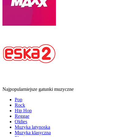
Najpopularniejsze gatunki muzyczne
Pop
Rock
Hip Hop
Reggae
Oldies
Muzyka latynoska
Muzyka klasyczna