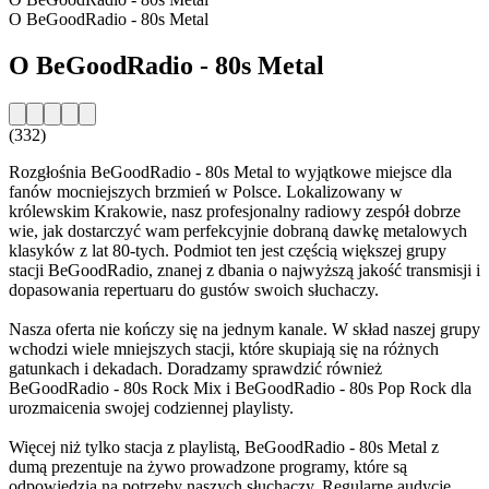
O BeGoodRadio - 80s Metal
O BeGoodRadio - 80s Metal
(332)
Rozgłośnia BeGoodRadio - 80s Metal to wyjątkowe miejsce dla
fanów mocniejszych brzmień w Polsce. Lokalizowany w
królewskim Krakowie, nasz profesjonalny radiowy zespół dobrze
wie, jak dostarczyć wam perfekcyjnie dobraną dawkę metalowych
klasyków z lat 80-tych. Podmiot ten jest częścią większej grupy
stacji BeGoodRadio, znanej z dbania o najwyższą jakość transmisji i
dopasowania repertuaru do gustów swoich słuchaczy.
Nasza oferta nie kończy się na jednym kanale. W skład naszej grupy
wchodzi wiele mniejszych stacji, które skupiają się na różnych
gatunkach i dekadach. Doradzamy sprawdzić również
BeGoodRadio - 80s Rock Mix i BeGoodRadio - 80s Pop Rock dla
urozmaicenia swojej codziennej playlisty.
Więcej niż tylko stacja z playlistą, BeGoodRadio - 80s Metal z
dumą prezentuje na żywo prowadzone programy, które są
odpowiedzią na potrzeby naszych słuchaczy. Regularne audycje