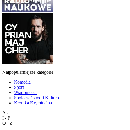
Najpopularniejsze kategorie
Komedia
Sport
Wiadomości
Społeczeństwo i Kultura
Kronika Kryminalna
A - H
I - P
Q - Z