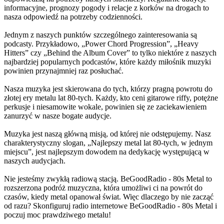
informacyjne, prognozy pogody i relacje z korków na drogach to
nasza odpowiedź na potrzeby codzienności.
Jednym z naszych punktów szczególnego zainteresowania są
podcasty. Przykładowo, „Power Chord Progression”, „Heavy
Hitters” czy „Behind the Album Cover” to tylko niektóre z naszych
najbardziej popularnych podcastów, które każdy miłośnik muzyki
powinien przynajmniej raz posłuchać.
Nasza muzyka jest skierowana do tych, którzy pragną powrotu do
złotej ery metalu lat 80-tych. Każdy, kto ceni gitarowe riffy, potężne
perkusje i niesamowite wokale, powinien się ze zaciekawieniem
zanurzyć w nasze bogate audycje.
Muzyka jest naszą główną misją, od której nie odstępujemy. Nasz
charakterystyczny slogan, „Najlepszy metal lat 80-tych, w jednym
miejscu”, jest najlepszym dowodem na dedykację występującą w
naszych audycjach.
Nie jesteśmy zwykłą radiową stacją. BeGoodRadio - 80s Metal to
rozszerzona podróż muzyczna, która umożliwi ci na powrót do
czasów, kiedy metal opanował świat. Więc dlaczego by nie zacząć
od razu? Skonfiguruj radio internetowe BeGoodRadio - 80s Metal i
poczuj moc prawdziwego metalu!