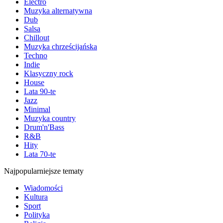
Electro
Muzyka alternatywna
Dub
Salsa
Chillout
Muzyka chrześcijańska
Techno
Indie
Klasyczny rock
House
Lata 90-te
Jazz
Minimal
Muzyka country
Drum'n'Bass
R&B
Hity
Lata 70-te
Najpopularniejsze tematy
Wiadomości
Kultura
Sport
Polityka