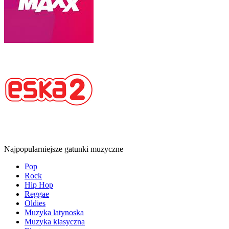
Najpopularniejsze gatunki muzyczne
Pop
Rock
Hip Hop
Reggae
Oldies
Muzyka latynoska
Muzyka klasyczna