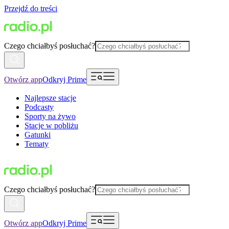
Przejdź do treści
Czego chciałbyś posłuchać?
Otwórz app
Odkryj Prime
Najlepsze stacje
Podcasty
Sporty na żywo
Stacje w pobliżu
Gatunki
Tematy
Czego chciałbyś posłuchać?
Otwórz app
Odkryj Prime