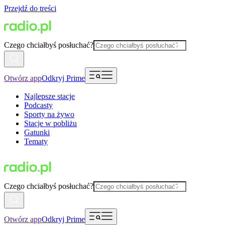
Przejdź do treści
Czego chciałbyś posłuchać?
Otwórz app
Odkryj Prime
Najlepsze stacje
Podcasty
Sporty na żywo
Stacje w pobliżu
Gatunki
Tematy
Czego chciałbyś posłuchać?
Otwórz app
Odkryj Prime