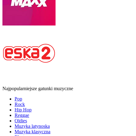
Najpopularniejsze gatunki muzyczne
Pop
Rock
Hip Hop
Reggae
Oldies
Muzyka latynoska
Muzyka klasyczna