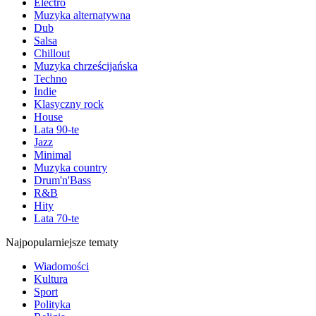
Electro
Muzyka alternatywna
Dub
Salsa
Chillout
Muzyka chrześcijańska
Techno
Indie
Klasyczny rock
House
Lata 90-te
Jazz
Minimal
Muzyka country
Drum'n'Bass
R&B
Hity
Lata 70-te
Najpopularniejsze tematy
Wiadomości
Kultura
Sport
Polityka