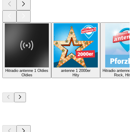
Hitradio antenne 1 Oldies
antenne 1 2000er
Hitradio antenne
Oldies
Hity
Rock, Hity
Najlepsze
podcasty
Najlepsze
podcasty
Najlepsze
podcasty