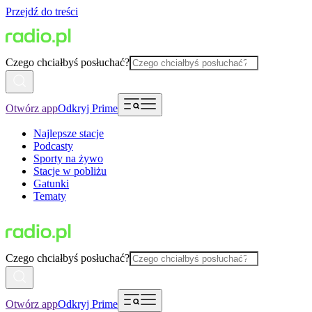
Przejdź do treści
Czego chciałbyś posłuchać?
Otwórz app
Odkryj Prime
Najlepsze stacje
Podcasty
Sporty na żywo
Stacje w pobliżu
Gatunki
Tematy
Czego chciałbyś posłuchać?
Otwórz app
Odkryj Prime