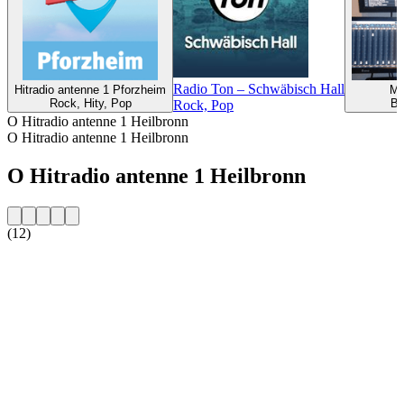
Radio Ton – Schwäbisch Hall
Hitradio antenne 1 Pforzheim
MK
Rock, Hity, Pop
Be
Rock, Pop
O Hitradio antenne 1 Heilbronn
O Hitradio antenne 1 Heilbronn
O Hitradio antenne 1 Heilbronn
(12)
Strona internetowa stacji