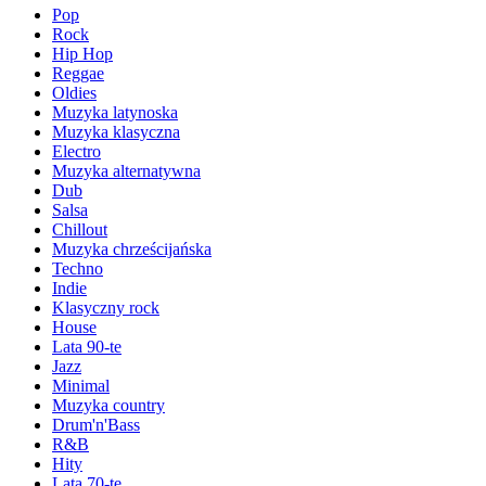
Pop
Rock
Hip Hop
Reggae
Oldies
Muzyka latynoska
Muzyka klasyczna
Electro
Muzyka alternatywna
Dub
Salsa
Chillout
Muzyka chrześcijańska
Techno
Indie
Klasyczny rock
House
Lata 90-te
Jazz
Minimal
Muzyka country
Drum'n'Bass
R&B
Hity
Lata 70-te