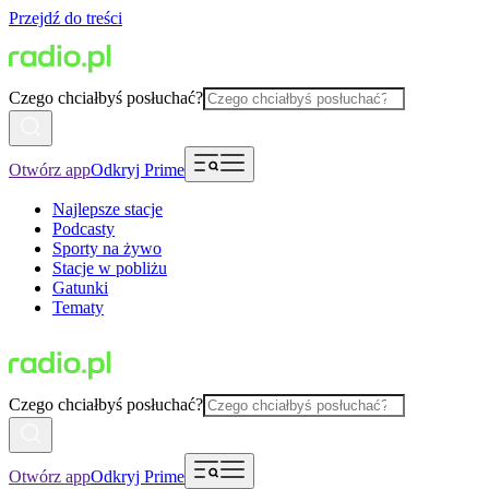
Przejdź do treści
Czego chciałbyś posłuchać?
Otwórz app
Odkryj Prime
Najlepsze stacje
Podcasty
Sporty na żywo
Stacje w pobliżu
Gatunki
Tematy
Czego chciałbyś posłuchać?
Otwórz app
Odkryj Prime