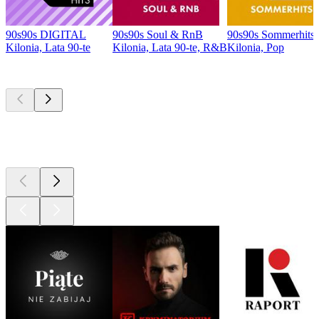
90s90s DIGITAL
90s90s Soul & RnB
90s90s Sommerhits
Kilonia, Lata 90-te
Kilonia, Lata 90-te, R&B
Kilonia, Pop
Najlepsze
podcasty
Najlepsze
podcasty
Najlepsze
podcasty