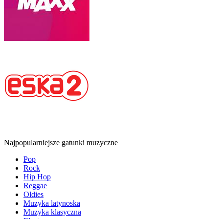
Najpopularniejsze gatunki muzyczne
Pop
Rock
Hip Hop
Reggae
Oldies
Muzyka latynoska
Muzyka klasyczna