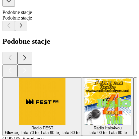
Podobne stacje
Podobne stacje
Podobne stacje
Radio FEST
Radio Italo4you
Gliwice, Lata 70-te, Lata 90-te, Lata 80-te
Lata 90-te, Lata 80-te
P
O 90s90s Eurodance