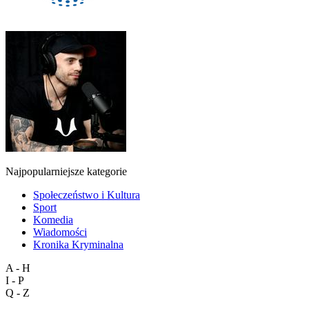
Najpopularniejsze kategorie
Społeczeństwo i Kultura
Sport
Komedia
Wiadomości
Kronika Kryminalna
A - H
I - P
Q - Z