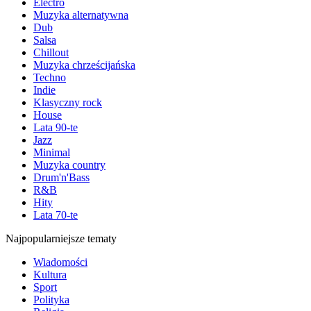
Electro
Muzyka alternatywna
Dub
Salsa
Chillout
Muzyka chrześcijańska
Techno
Indie
Klasyczny rock
House
Lata 90-te
Jazz
Minimal
Muzyka country
Drum'n'Bass
R&B
Hity
Lata 70-te
Najpopularniejsze tematy
Wiadomości
Kultura
Sport
Polityka