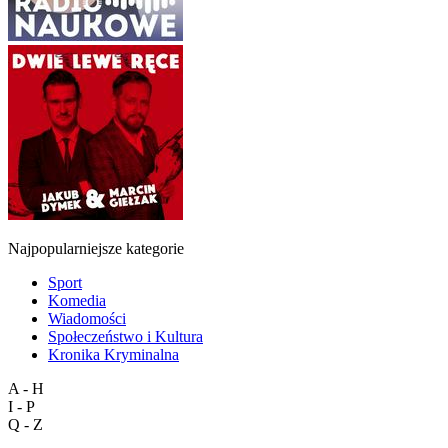
Najpopularniejsze kategorie
Sport
Komedia
Wiadomości
Społeczeństwo i Kultura
Kronika Kryminalna
A - H
I - P
Q - Z