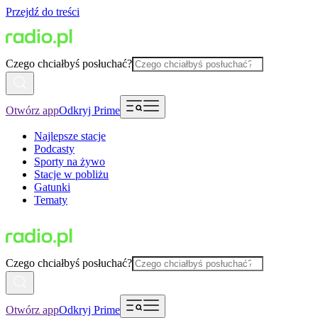
Przejdź do treści
Czego chciałbyś posłuchać?
Otwórz app
Odkryj Prime
Najlepsze stacje
Podcasty
Sporty na żywo
Stacje w pobliżu
Gatunki
Tematy
Czego chciałbyś posłuchać?
Otwórz app
Odkryj Prime