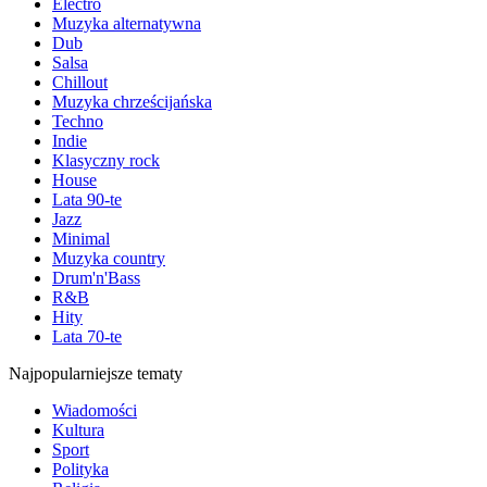
Electro
Muzyka alternatywna
Dub
Salsa
Chillout
Muzyka chrześcijańska
Techno
Indie
Klasyczny rock
House
Lata 90-te
Jazz
Minimal
Muzyka country
Drum'n'Bass
R&B
Hity
Lata 70-te
Najpopularniejsze tematy
Wiadomości
Kultura
Sport
Polityka