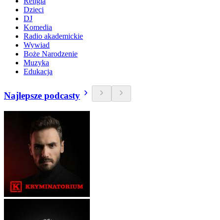
Religia
Dzieci
DJ
Komedia
Radio akademickie
Wywiad
Boże Narodzenie
Muzyka
Edukacja
Najlepsze podcasty