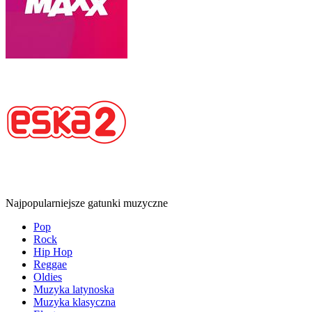
Najpopularniejsze gatunki muzyczne
Pop
Rock
Hip Hop
Reggae
Oldies
Muzyka latynoska
Muzyka klasyczna