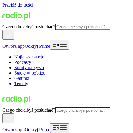
Przejdź do treści
Czego chciałbyś posłuchać?
Otwórz app
Odkryj Prime
Najlepsze stacje
Podcasty
Sporty na żywo
Stacje w pobliżu
Gatunki
Tematy
Czego chciałbyś posłuchać?
Otwórz app
Odkryj Prime