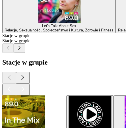
Let's Talk About Sex
Relacje, Seksualność, Społeczeństwo i Kultura, Zdrowie i Fitness
Relac
Stacje w grupie
Stacje w grupie
Stacje w grupie