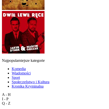
Najpopularniejsze kategorie
Komedia
Wiadomości
Sport
Społeczeństwo i Kultura
Kronika Kryminalna
A - H
I - P
Q - Z