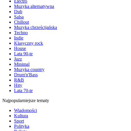
Electro
Muzyka alternatywna
Dub
Salsa
Chillout
Muzyka chrześcijańska
Techno
Indie
Klasyczny rock
House
Lata 90-te
Jazz
Minimal
Muzyka country
Drum'n'Bass
R&B
Hity
Lata 70-te
Najpopularniejsze tematy
Wiadomości
Kultura
Sport
Polityka