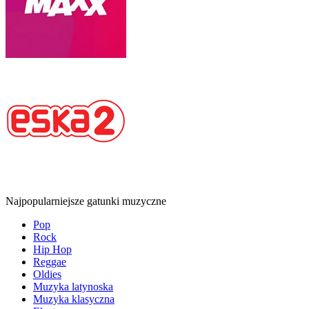
Najpopularniejsze gatunki muzyczne
Pop
Rock
Hip Hop
Reggae
Oldies
Muzyka latynoska
Muzyka klasyczna