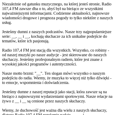
Niezależnie od gatunku muzycznego, na której jesteś stronie, Radio
107,4 FM zawsze dba o to, abyś był na bieżąco ze wszystkimi
najważniejszymi informacjami. Codzienne aktualności, najnowsze
wiadomości drogowe i prognoza pogody to tylko niektóre z naszych
usług.
Jesteśmy dumni z naszych podcastów. Nasze trzy najpopularniejsze
serie: __, __ i __, kochają słuchacze za ich unikalne podejście do
tematów, które ich pasjonują.
Radio 107,4 FM jest stacją dla wszystkich. Wszystko, co robimy -
od naszej muzyki po nasze audycje - jest skierowane do naszych
słuchaczy. Jesteśmy profesjonalnym radiem, które jest znane z
wysokiej jakości programów i autentyczności.
Nasze motto brzmi: "__". Ten slogan mówi wszystko o naszym
podejściu do radia. Wiemy, że muzyka to więcej niż tylko dźwięki -
to emocje, wspomnienia i doświadczenia.
Jesteśmy dumne z naszej reputacji jako stacji, która zawsze są na
bieżąco z najnowszymi wydarzeniami sportowymi. Nasze relacje na
żywo z __ i __ są cenione przez naszych słuchaczy.
Wiemy, że duchowość jest ważna dla wielu z naszych słuchaczy,
dlatego Radio 107,4 FM regularnie nadaje __, __ i __.