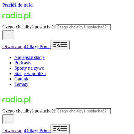
Przejdź do treści
Czego chciałbyś posłuchać?
Otwórz app
Odkryj Prime
Najlepsze stacje
Podcasty
Sporty na żywo
Stacje w pobliżu
Gatunki
Tematy
Czego chciałbyś posłuchać?
Otwórz app
Odkryj Prime