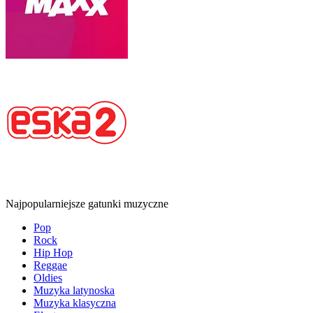
Najpopularniejsze gatunki muzyczne
Pop
Rock
Hip Hop
Reggae
Oldies
Muzyka latynoska
Muzyka klasyczna