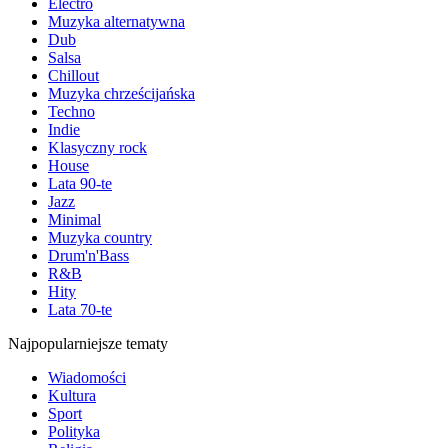
Electro
Muzyka alternatywna
Dub
Salsa
Chillout
Muzyka chrześcijańska
Techno
Indie
Klasyczny rock
House
Lata 90-te
Jazz
Minimal
Muzyka country
Drum'n'Bass
R&B
Hity
Lata 70-te
Najpopularniejsze tematy
Wiadomości
Kultura
Sport
Polityka