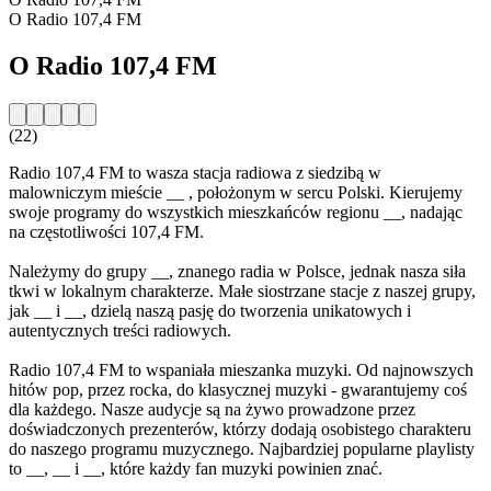
O Radio 107,4 FM
O Radio 107,4 FM
(22)
Radio 107,4 FM to wasza stacja radiowa z siedzibą w
malowniczym mieście __ , położonym w sercu Polski. Kierujemy
swoje programy do wszystkich mieszkańców regionu __, nadając
na częstotliwości 107,4 FM.
Należymy do grupy __, znanego radia w Polsce, jednak nasza siła
tkwi w lokalnym charakterze. Małe siostrzane stacje z naszej grupy,
jak __ i __, dzielą naszą pasję do tworzenia unikatowych i
autentycznych treści radiowych.
Radio 107,4 FM to wspaniała mieszanka muzyki. Od najnowszych
hitów pop, przez rocka, do klasycznej muzyki - gwarantujemy coś
dla każdego. Nasze audycje są na żywo prowadzone przez
doświadczonych prezenterów, którzy dodają osobistego charakteru
do naszego programu muzycznego. Najbardziej popularne playlisty
to __, __ i __, które każdy fan muzyki powinien znać.