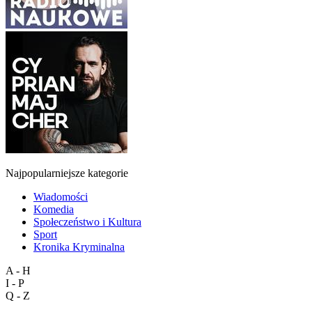
Najpopularniejsze kategorie
Wiadomości
Komedia
Społeczeństwo i Kultura
Sport
Kronika Kryminalna
A - H
I - P
Q - Z