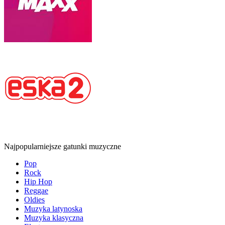
Najpopularniejsze gatunki muzyczne
Pop
Rock
Hip Hop
Reggae
Oldies
Muzyka latynoska
Muzyka klasyczna