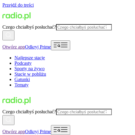
Przejdź do treści
Czego chciałbyś posłuchać?
Otwórz app
Odkryj Prime
Najlepsze stacje
Podcasty
Sporty na żywo
Stacje w pobliżu
Gatunki
Tematy
Czego chciałbyś posłuchać?
Otwórz app
Odkryj Prime