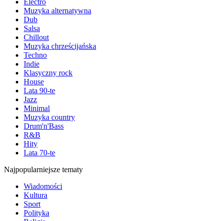
Electro
Muzyka alternatywna
Dub
Salsa
Chillout
Muzyka chrześcijańska
Techno
Indie
Klasyczny rock
House
Lata 90-te
Jazz
Minimal
Muzyka country
Drum'n'Bass
R&B
Hity
Lata 70-te
Najpopularniejsze tematy
Wiadomości
Kultura
Sport
Polityka