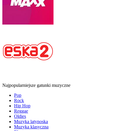
Najpopularniejsze gatunki muzyczne
Pop
Rock
Hip Hop
Reggae
Oldies
Muzyka latynoska
Muzyka klasyczna