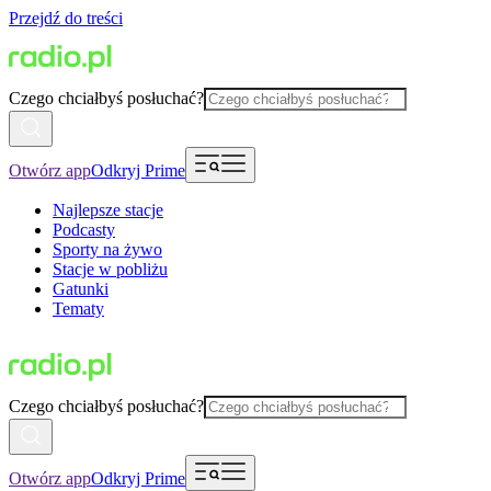
Przejdź do treści
Czego chciałbyś posłuchać?
Otwórz app
Odkryj Prime
Najlepsze stacje
Podcasty
Sporty na żywo
Stacje w pobliżu
Gatunki
Tematy
Czego chciałbyś posłuchać?
Otwórz app
Odkryj Prime