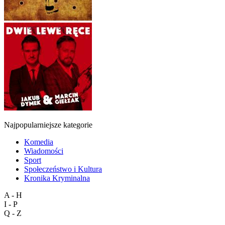
Najpopularniejsze kategorie
Komedia
Wiadomości
Sport
Społeczeństwo i Kultura
Kronika Kryminalna
A - H
I - P
Q - Z