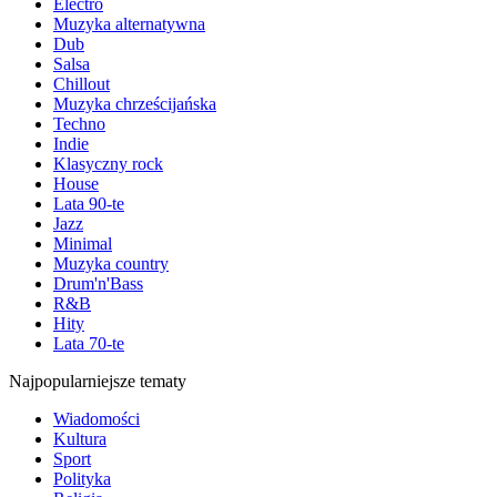
Electro
Muzyka alternatywna
Dub
Salsa
Chillout
Muzyka chrześcijańska
Techno
Indie
Klasyczny rock
House
Lata 90-te
Jazz
Minimal
Muzyka country
Drum'n'Bass
R&B
Hity
Lata 70-te
Najpopularniejsze tematy
Wiadomości
Kultura
Sport
Polityka