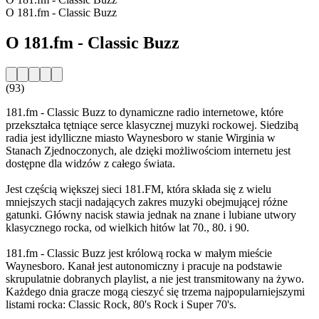
O 181.fm - Classic Buzz
O 181.fm - Classic Buzz
(93)
181.fm - Classic Buzz to dynamiczne radio internetowe, które
przekształca tętniące serce klasycznej muzyki rockowej. Siedzibą
radia jest idylliczne miasto Waynesboro w stanie Wirginia w
Stanach Zjednoczonych, ale dzięki możliwościom internetu jest
dostępne dla widzów z całego świata.
Jest częścią większej sieci 181.FM, która składa się z wielu
mniejszych stacji nadających zakres muzyki obejmującej różne
gatunki. Główny nacisk stawia jednak na znane i lubiane utwory
klasycznego rocka, od wielkich hitów lat 70., 80. i 90.
181.fm - Classic Buzz jest królową rocka w małym mieście
Waynesboro. Kanał jest autonomiczny i pracuje na podstawie
skrupulatnie dobranych playlist, a nie jest transmitowany na żywo.
Każdego dnia gracze mogą cieszyć się trzema najpopularniejszymi
listami rocka: Classic Rock, 80's Rock i Super 70's.