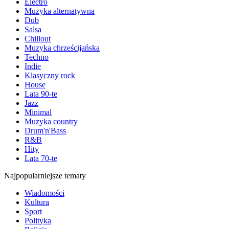
Electro
Muzyka alternatywna
Dub
Salsa
Chillout
Muzyka chrześcijańska
Techno
Indie
Klasyczny rock
House
Lata 90-te
Jazz
Minimal
Muzyka country
Drum'n'Bass
R&B
Hity
Lata 70-te
Najpopularniejsze tematy
Wiadomości
Kultura
Sport
Polityka