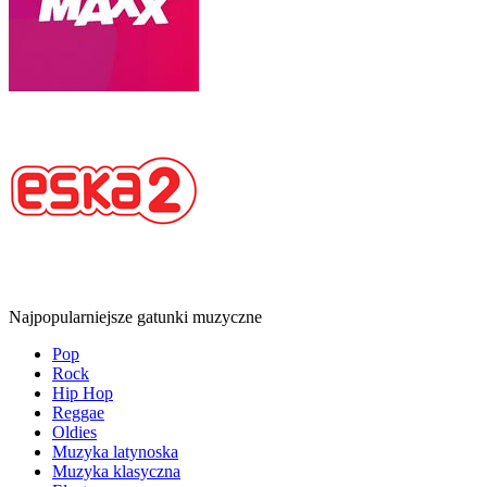
Najpopularniejsze gatunki muzyczne
Pop
Rock
Hip Hop
Reggae
Oldies
Muzyka latynoska
Muzyka klasyczna