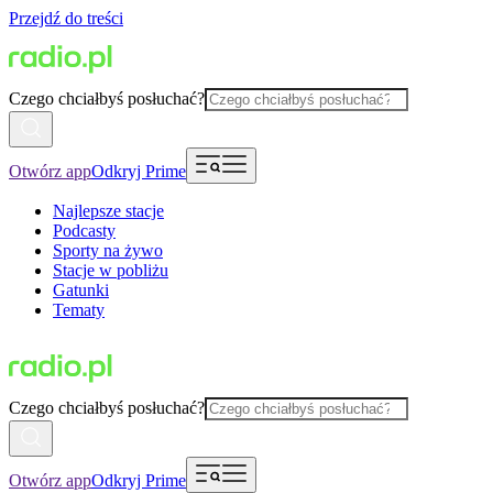
Przejdź do treści
Czego chciałbyś posłuchać?
Otwórz app
Odkryj Prime
Najlepsze stacje
Podcasty
Sporty na żywo
Stacje w pobliżu
Gatunki
Tematy
Czego chciałbyś posłuchać?
Otwórz app
Odkryj Prime