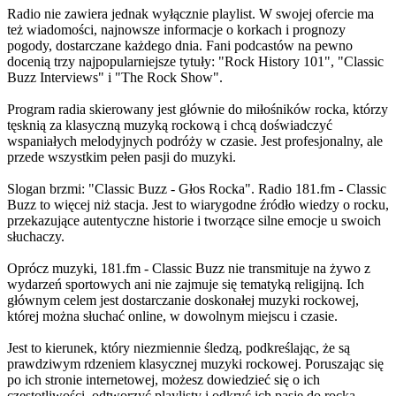
Radio nie zawiera jednak wyłącznie playlist. W swojej ofercie ma
też wiadomości, najnowsze informacje o korkach i prognozy
pogody, dostarczane każdego dnia. Fani podcastów na pewno
docenią trzy najpopularniejsze tytuły: "Rock History 101", "Classic
Buzz Interviews" i "The Rock Show".
Program radia skierowany jest głównie do miłośników rocka, którzy
tęsknią za klasyczną muzyką rockową i chcą doświadczyć
wspaniałych melodyjnych podróży w czasie. Jest profesjonalny, ale
przede wszystkim pełen pasji do muzyki.
Slogan brzmi: "Classic Buzz - Głos Rocka". Radio 181.fm - Classic
Buzz to więcej niż stacja. Jest to wiarygodne źródło wiedzy o rocku,
przekazujące autentyczne historie i tworzące silne emocje u swoich
słuchaczy.
Oprócz muzyki, 181.fm - Classic Buzz nie transmituje na żywo z
wydarzeń sportowych ani nie zajmuje się tematyką religijną. Ich
głównym celem jest dostarczanie doskonałej muzyki rockowej,
której można słuchać online, w dowolnym miejscu i czasie.
Jest to kierunek, który niezmiennie śledzą, podkreślając, że są
prawdziwym rdzeniem klasycznej muzyki rockowej. Poruszając się
po ich stronie internetowej, możesz dowiedzieć się o ich
częstotliwości, odtworzyć playlisty i odkryć ich pasję do rocka.