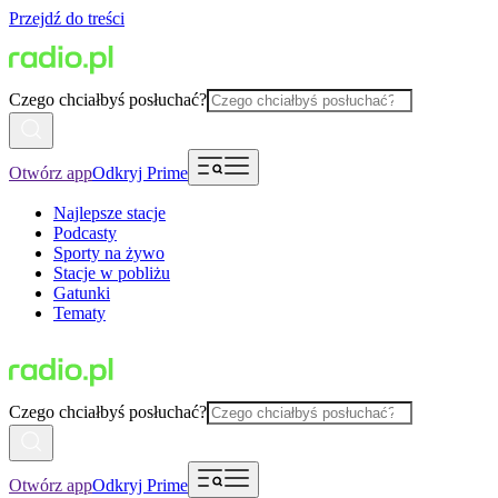
Przejdź do treści
Czego chciałbyś posłuchać?
Otwórz app
Odkryj Prime
Najlepsze stacje
Podcasty
Sporty na żywo
Stacje w pobliżu
Gatunki
Tematy
Czego chciałbyś posłuchać?
Otwórz app
Odkryj Prime