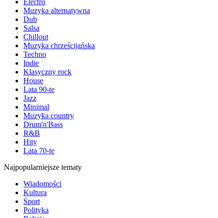
Electro
Muzyka alternatywna
Dub
Salsa
Chillout
Muzyka chrześcijańska
Techno
Indie
Klasyczny rock
House
Lata 90-te
Jazz
Minimal
Muzyka country
Drum'n'Bass
R&B
Hity
Lata 70-te
Najpopularniejsze tematy
Wiadomości
Kultura
Sport
Polityka