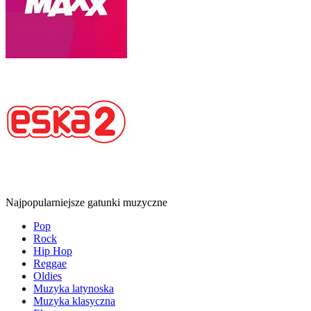
Najpopularniejsze gatunki muzyczne
Pop
Rock
Hip Hop
Reggae
Oldies
Muzyka latynoska
Muzyka klasyczna