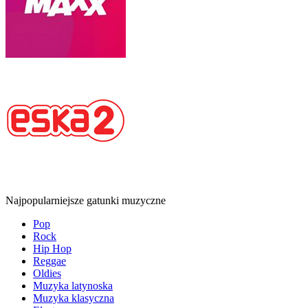
Najpopularniejsze gatunki muzyczne
Pop
Rock
Hip Hop
Reggae
Oldies
Muzyka latynoska
Muzyka klasyczna