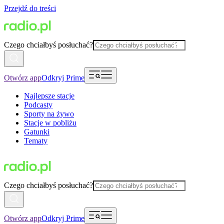
Przejdź do treści
Czego chciałbyś posłuchać?
Otwórz app
Odkryj Prime
Najlepsze stacje
Podcasty
Sporty na żywo
Stacje w pobliżu
Gatunki
Tematy
Czego chciałbyś posłuchać?
Otwórz app
Odkryj Prime