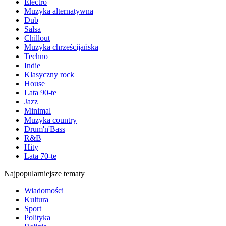
Electro
Muzyka alternatywna
Dub
Salsa
Chillout
Muzyka chrześcijańska
Techno
Indie
Klasyczny rock
House
Lata 90-te
Jazz
Minimal
Muzyka country
Drum'n'Bass
R&B
Hity
Lata 70-te
Najpopularniejsze tematy
Wiadomości
Kultura
Sport
Polityka