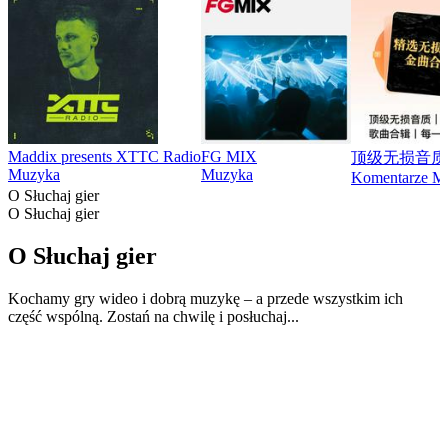
Maddix presents XTTC Radio
FG MIX
顶级无损音质
Muzyka
Muzyka
Komentarze M
O Słuchaj gier
O Słuchaj gier
O Słuchaj gier
Kochamy gry wideo i dobrą muzykę – a przede wszystkim ich
część wspólną. Zostań na chwilę i posłuchaj...
Strona internetowa podcastu