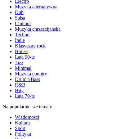
Electro
Muzyka alternatywna
Dub
Salsa
Chillout
Muzyka chrześcijańska
Techno
Indie
Klasyczny rock
House
Lata 90-te
Jazz
Minimal
Muzyka country
Drum'n'Bass
R&B
Hity
Lata 70-te
Najpopularniejsze tematy
Wiadomości
Kultura
Sport
Polityka