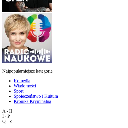
Najpopularniejsze kategorie
Komedia
Wiadomości
Sport
Społeczeństwo i Kultura
Kronika Kryminalna
A - H
I - P
Q - Z