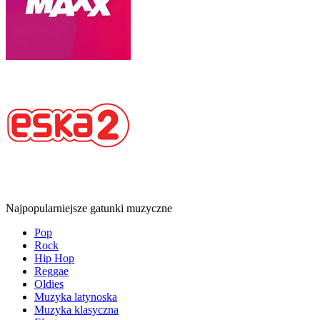
Najpopularniejsze gatunki muzyczne
Pop
Rock
Hip Hop
Reggae
Oldies
Muzyka latynoska
Muzyka klasyczna