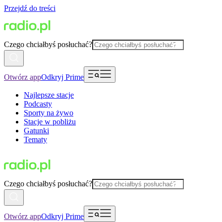
Przejdź do treści
Czego chciałbyś posłuchać?
Otwórz app
Odkryj Prime
Najlepsze stacje
Podcasty
Sporty na żywo
Stacje w pobliżu
Gatunki
Tematy
Czego chciałbyś posłuchać?
Otwórz app
Odkryj Prime