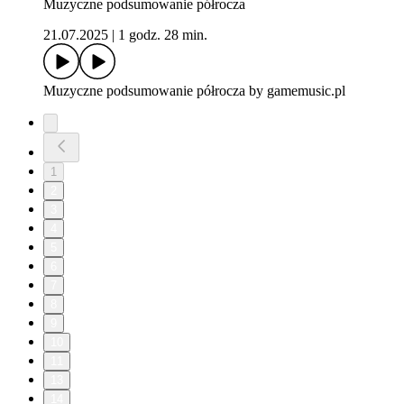
Muzyczne podsumowanie półrocza
21.07.2025
|
1 godz. 28 min.
Muzyczne podsumowanie półrocza by gamemusic.pl
1
2
3
4
5
6
7
8
9
10
11
13
14