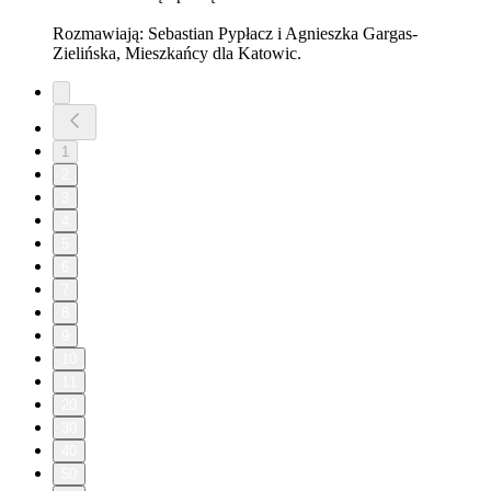
Rozmawiają: Sebastian Pypłacz i Agnieszka Gargas-
Zielińska, Mieszkańcy dla Katowic.
1
2
3
4
5
6
7
8
9
10
11
20
30
40
50