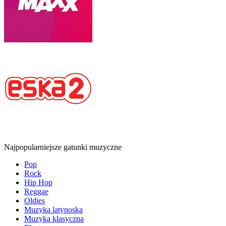
Najpopularniejsze gatunki muzyczne
Pop
Rock
Hip Hop
Reggae
Oldies
Muzyka latynoska
Muzyka klasyczna