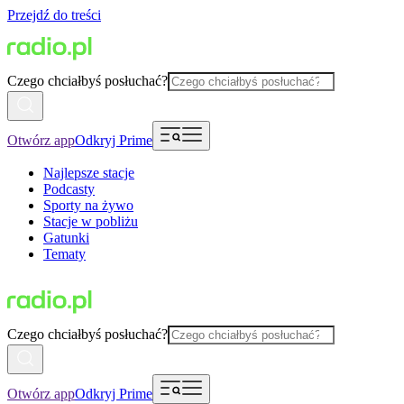
Przejdź do treści
Czego chciałbyś posłuchać?
Otwórz app
Odkryj Prime
Najlepsze stacje
Podcasty
Sporty na żywo
Stacje w pobliżu
Gatunki
Tematy
Czego chciałbyś posłuchać?
Otwórz app
Odkryj Prime