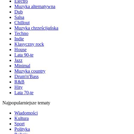
Electro
Muzyka alternatywna
Dub
Salsa
Chillout
Muzyka chrześcijańska
Techno
Indie
Klasyczny rock
House
Lata 90-te
Jazz
Minimal
Muzyka country
Drum'n'Bass
R&B
Hity
Lata 70-te
Najpopularniejsze tematy
Wiadomości
Kultura
Sport
Polityka