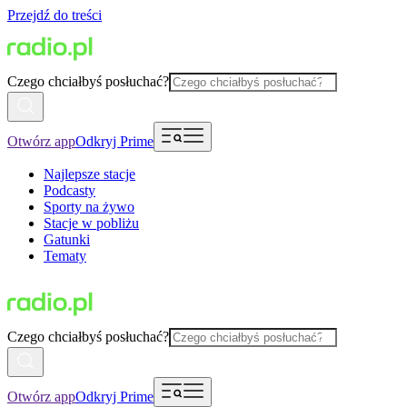
Przejdź do treści
Czego chciałbyś posłuchać?
Otwórz app
Odkryj Prime
Najlepsze stacje
Podcasty
Sporty na żywo
Stacje w pobliżu
Gatunki
Tematy
Czego chciałbyś posłuchać?
Otwórz app
Odkryj Prime