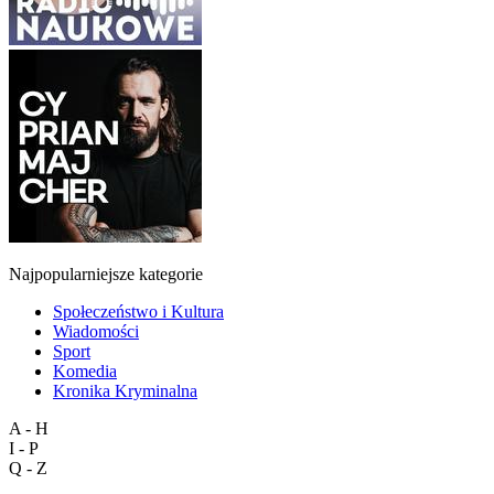
Najpopularniejsze kategorie
Społeczeństwo i Kultura
Wiadomości
Sport
Komedia
Kronika Kryminalna
A - H
I - P
Q - Z