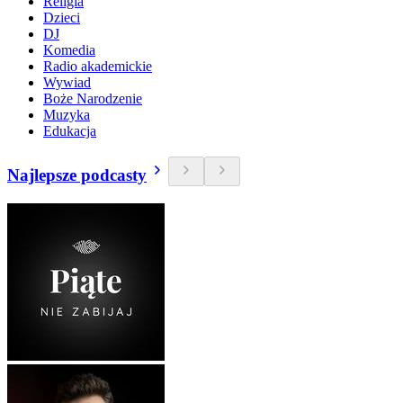
Religia
Dzieci
DJ
Komedia
Radio akademickie
Wywiad
Boże Narodzenie
Muzyka
Edukacja
Najlepsze podcasty