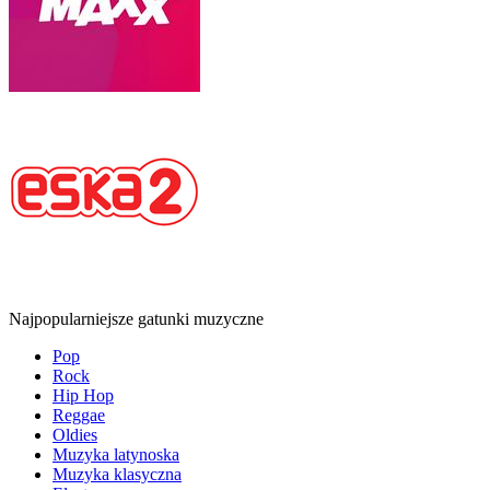
Najpopularniejsze gatunki muzyczne
Pop
Rock
Hip Hop
Reggae
Oldies
Muzyka latynoska
Muzyka klasyczna