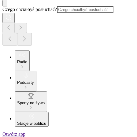
Czego chciałbyś posłuchać?
Radio
Podcasty
Sporty na żywo
Stacje w pobliżu
Otwórz app