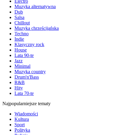
Electro
Muzyka alternatywna
Dub
Salsa
Chillout
Muzyka chrześcijańska
Techno
Indie
Klasyczny rock
House
Lata 90-te
Jazz
Minimal
Muzyka country
Drum'n'Bass
R&B
Hity
Lata 70-te
Najpopularniejsze tematy
Wiadomości
Kultura
Sport
Polityka