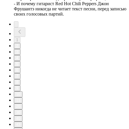
- И почему гитарист Red Hot Chili Peppers Джон
Фрушантэ никогда не читает текст песни, перед записью
своих голосовых партий.
1
2
3
4
5
6
7
8
9
10
11
20
30
40
43