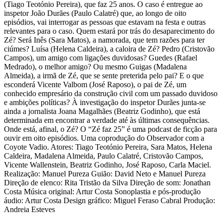
(Tiago Teotónio Pereira), que faz 25 anos. O caso é entregue ao
inspetor João Durães (Paulo Calatré) que, ao longo de oito
episódios, vai interrogar as pessoas que estavam na festa e outras
relevantes para o caso. Quem estará por trás do desaparecimento do
Zé? Será Inês (Sara Matos), a namorada, que tem razões para ter
ciúmes? Luísa (Helena Caldeira), a caloira de Zé? Pedro (Cristovão
Campos), um amigo com ligações duvidosas? Guedes (Rafael
Medrado), o melhor amigo? Ou mesmo Guigas (Madalena
Almeida), a irmã de Zé, que se sente preterida pelo pai? E o que
esconderá Vicente Valbom (José Raposo), o pai de Zé, um
conhecido empresário da construção civil com um passado duvidoso
e ambições políticas? À investigação do inspetor Durães junta-se
ainda a jornalista Joana Magalhães (Beatriz Godinho), que está
determinada em encontrar a verdade até às últimas consequências.
Onde está, afinal, o Zé? O “Zé faz 25” é uma podcast de ficção para
ouvir em oito episódios. Uma coprodução do Observador com a
Coyote Vadio. Atores: Tiago Teotónio Pereira, Sara Matos, Helena
Caldeira, Madalena Almeida, Paulo Calatré, Cristovão Campos,
Vicente Wallenstein, Beatriz Godinho, José Raposo, Carla Maciel.
Realização: Manuel Pureza Guião: David Neto e Manuel Pureza
Direção de elenco: Rita Tristão da Silva Direção de som: Jonathan
Costa Música original: Artur Costa Sonoplastia e pós-produção
áudio: Artur Costa Design gráfico: Miguel Feraso Cabral Produção:
Andreia Esteves
Strona internetowa podcastu