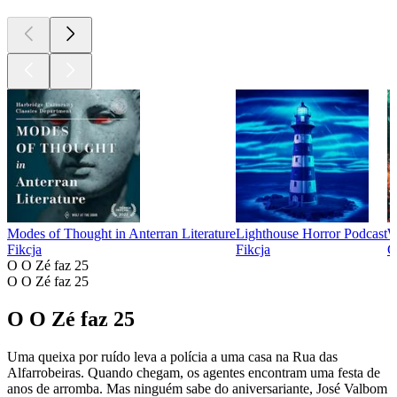
Modes of Thought in Anterran Literature
Lighthouse Horror Podcast
W
Fikcja
Fikcja
C
O O Zé faz 25
O O Zé faz 25
O O Zé faz 25
Uma queixa por ruído leva a polícia a uma casa na Rua das
Alfarrobeiras. Quando chegam, os agentes encontram uma festa de
anos de arromba. Mas ninguém sabe do aniversariante, José Valbom