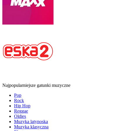
Najpopularniejsze gatunki muzyczne
Pop
Rock
Hip Hop
Reggae
Oldies
Muzyka latynoska
Muzyka klasyczna