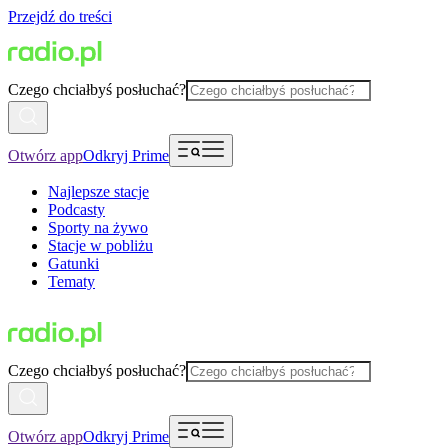
Przejdź do treści
Czego chciałbyś posłuchać?
Otwórz app
Odkryj Prime
Najlepsze stacje
Podcasty
Sporty na żywo
Stacje w pobliżu
Gatunki
Tematy
Czego chciałbyś posłuchać?
Otwórz app
Odkryj Prime