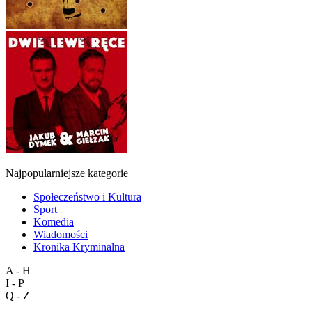
Najpopularniejsze kategorie
Społeczeństwo i Kultura
Sport
Komedia
Wiadomości
Kronika Kryminalna
A - H
I - P
Q - Z