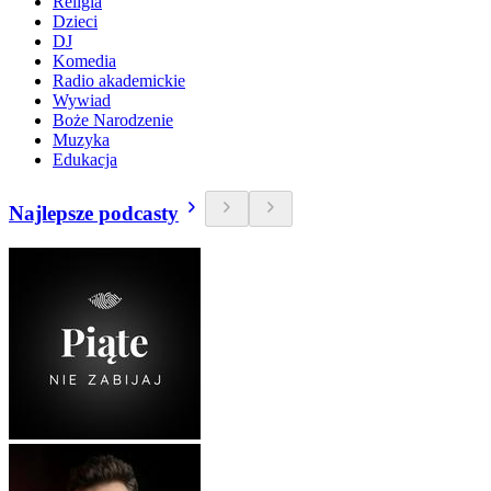
Religia
Dzieci
DJ
Komedia
Radio akademickie
Wywiad
Boże Narodzenie
Muzyka
Edukacja
Najlepsze podcasty