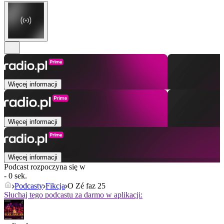
Więcej informacji
Więcej informacji
Więcej informacji
Podcast rozpoczyna się w
- 0 sek.
Podcasty
Fikcja
O Zé faz 25
Słuchaj tego podcastu za darmo w aplikacji: