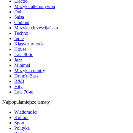
Electro
Muzyka alternatywna
Dub
Salsa
Chillout
Muzyka chrześcijańska
Techno
Indie
Klasyczny rock
House
Lata 90-te
Jazz
Minimal
Muzyka country
Drum'n'Bass
R&B
Hity
Lata 70-te
Najpopularniejsze tematy
Wiadomości
Kultura
Sport
Polityka