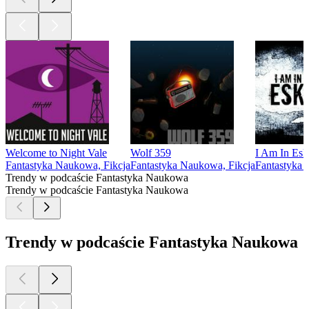
Welcome to Night Vale
Wolf 359
I Am In Es
Fantastyka Naukowa, Fikcja
Fantastyka Naukowa, Fikcja
Fantastyka 
Trendy w podcaście Fantastyka Naukowa
Trendy w podcaście Fantastyka Naukowa
Trendy w podcaście Fantastyka Naukowa