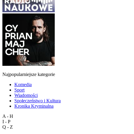
Najpopularniejsze kategorie
Komedia
Sport
Wiadomości
Społeczeństwo i Kultura
Kronika Kryminalna
A - H
I - P
Q - Z