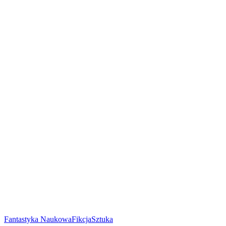
Fantastyka Naukowa
Fikcja
Sztuka