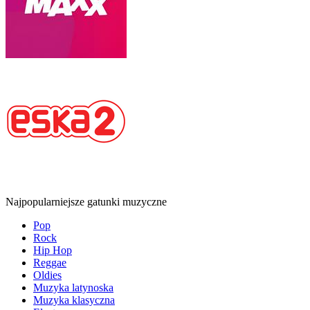
Najpopularniejsze gatunki muzyczne
Pop
Rock
Hip Hop
Reggae
Oldies
Muzyka latynoska
Muzyka klasyczna