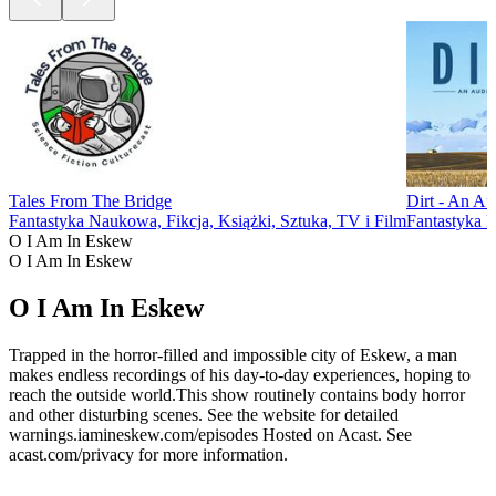
Tales From The Bridge
Dirt - An A
Fantastyka Naukowa, Fikcja, Książki, Sztuka, TV i Film
Fantastyka 
O I Am In Eskew
O I Am In Eskew
O I Am In Eskew
Trapped in the horror-filled and impossible city of Eskew, a man
makes endless recordings of his day-to-day experiences, hoping to
reach the outside world.This show routinely contains body horror
and other disturbing scenes. See the website for detailed
warnings.iamineskew.com/episodes Hosted on Acast. See
acast.com/privacy for more information.
Strona internetowa podcastu