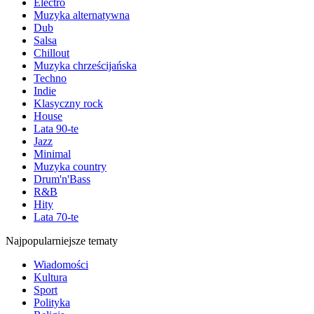
Electro
Muzyka alternatywna
Dub
Salsa
Chillout
Muzyka chrześcijańska
Techno
Indie
Klasyczny rock
House
Lata 90-te
Jazz
Minimal
Muzyka country
Drum'n'Bass
R&B
Hity
Lata 70-te
Najpopularniejsze tematy
Wiadomości
Kultura
Sport
Polityka