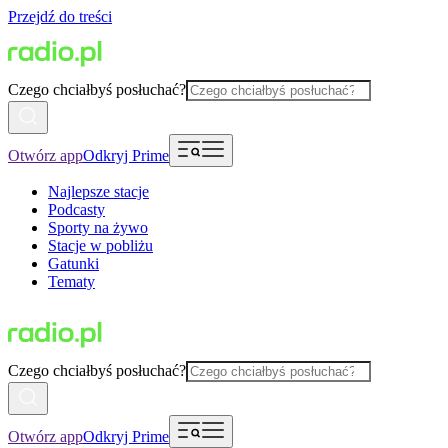
Przejdź do treści
Czego chciałbyś posłuchać?
Otwórz app
Odkryj Prime
Najlepsze stacje
Podcasty
Sporty na żywo
Stacje w pobliżu
Gatunki
Tematy
Czego chciałbyś posłuchać?
Otwórz app
Odkryj Prime