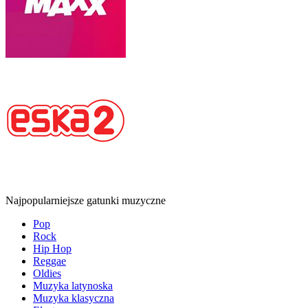
Najpopularniejsze gatunki muzyczne
Pop
Rock
Hip Hop
Reggae
Oldies
Muzyka latynoska
Muzyka klasyczna