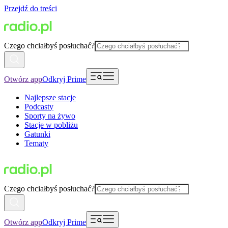
Przejdź do treści
Czego chciałbyś posłuchać?
Otwórz app
Odkryj Prime
Najlepsze stacje
Podcasty
Sporty na żywo
Stacje w pobliżu
Gatunki
Tematy
Czego chciałbyś posłuchać?
Otwórz app
Odkryj Prime