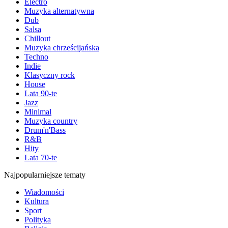
Electro
Muzyka alternatywna
Dub
Salsa
Chillout
Muzyka chrześcijańska
Techno
Indie
Klasyczny rock
House
Lata 90-te
Jazz
Minimal
Muzyka country
Drum'n'Bass
R&B
Hity
Lata 70-te
Najpopularniejsze tematy
Wiadomości
Kultura
Sport
Polityka