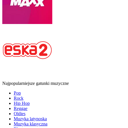
Najpopularniejsze gatunki muzyczne
Pop
Rock
Hip Hop
Reggae
Oldies
Muzyka latynoska
Muzyka klasyczna