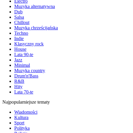
Electro
Muzyka alternatywna
Dub
Salsa
Chillout
Muzyka chrześcijańska
Techno
Indie
Klasyczny rock
House
Lata 90-te
Jazz
Minimal
Muzyka country
Drum'n'Bass
R&B
Hity
Lata 70-te
Najpopularniejsze tematy
Wiadomości
Kultura
Sport
Polityka