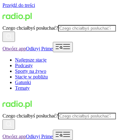
Przejdź do treści
Czego chciałbyś posłuchać?
Otwórz app
Odkryj Prime
Najlepsze stacje
Podcasty
Sporty na żywo
Stacje w pobliżu
Gatunki
Tematy
Czego chciałbyś posłuchać?
Otwórz app
Odkryj Prime