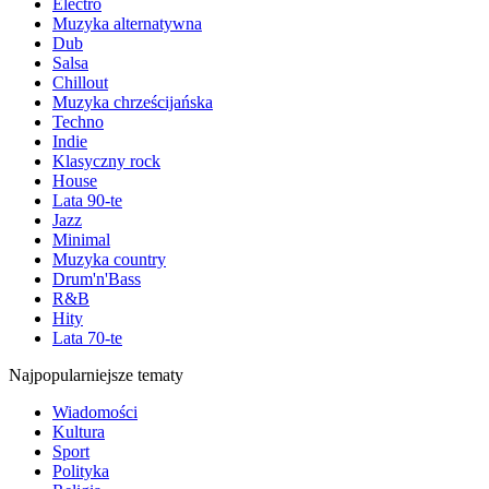
Electro
Muzyka alternatywna
Dub
Salsa
Chillout
Muzyka chrześcijańska
Techno
Indie
Klasyczny rock
House
Lata 90-te
Jazz
Minimal
Muzyka country
Drum'n'Bass
R&B
Hity
Lata 70-te
Najpopularniejsze tematy
Wiadomości
Kultura
Sport
Polityka