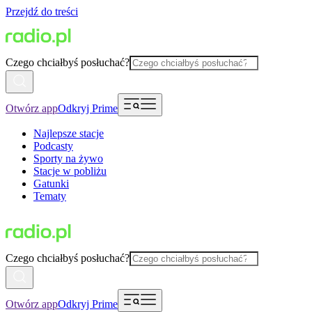
Przejdź do treści
Czego chciałbyś posłuchać?
Otwórz app
Odkryj Prime
Najlepsze stacje
Podcasty
Sporty na żywo
Stacje w pobliżu
Gatunki
Tematy
Czego chciałbyś posłuchać?
Otwórz app
Odkryj Prime