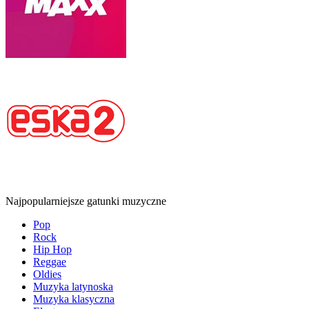
Najpopularniejsze gatunki muzyczne
Pop
Rock
Hip Hop
Reggae
Oldies
Muzyka latynoska
Muzyka klasyczna