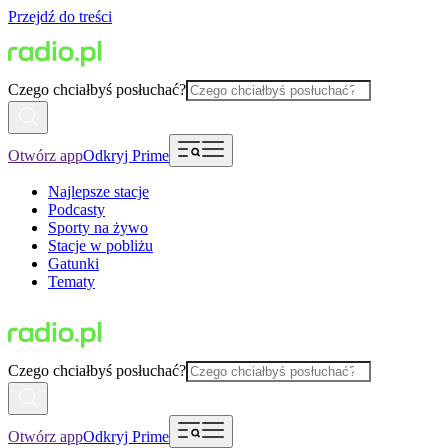
Przejdź do treści
Czego chciałbyś posłuchać?
Otwórz app
Odkryj Prime
Najlepsze stacje
Podcasty
Sporty na żywo
Stacje w pobliżu
Gatunki
Tematy
Czego chciałbyś posłuchać?
Otwórz app
Odkryj Prime