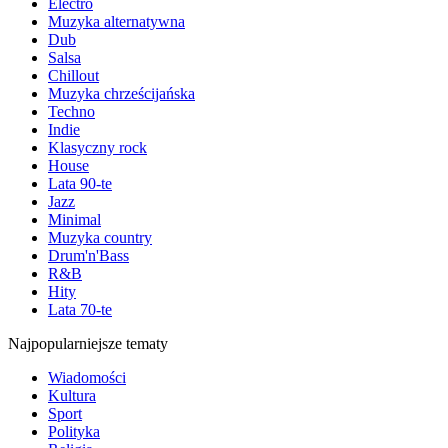
Electro
Muzyka alternatywna
Dub
Salsa
Chillout
Muzyka chrześcijańska
Techno
Indie
Klasyczny rock
House
Lata 90-te
Jazz
Minimal
Muzyka country
Drum'n'Bass
R&B
Hity
Lata 70-te
Najpopularniejsze tematy
Wiadomości
Kultura
Sport
Polityka