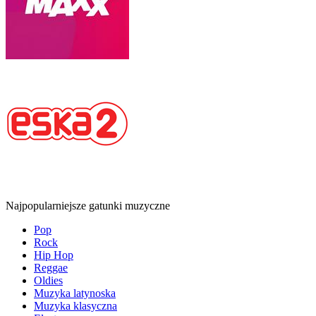
Najpopularniejsze gatunki muzyczne
Pop
Rock
Hip Hop
Reggae
Oldies
Muzyka latynoska
Muzyka klasyczna