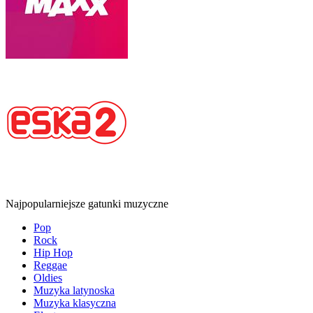
Najpopularniejsze gatunki muzyczne
Pop
Rock
Hip Hop
Reggae
Oldies
Muzyka latynoska
Muzyka klasyczna