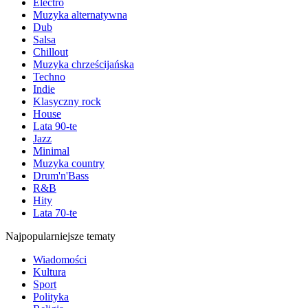
Electro
Muzyka alternatywna
Dub
Salsa
Chillout
Muzyka chrześcijańska
Techno
Indie
Klasyczny rock
House
Lata 90-te
Jazz
Minimal
Muzyka country
Drum'n'Bass
R&B
Hity
Lata 70-te
Najpopularniejsze tematy
Wiadomości
Kultura
Sport
Polityka