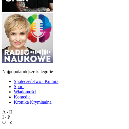
Najpopularniejsze kategorie
Społeczeństwo i Kultura
Sport
Wiadomości
Komedia
Kronika Kryminalna
A - H
I - P
Q - Z