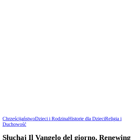
Chrześcijaństwo
Dzieci i Rodzina
Historie dla Dzieci
Religia i
Duchowość
Słuchaj Il Vangelo del giorno, Renewing