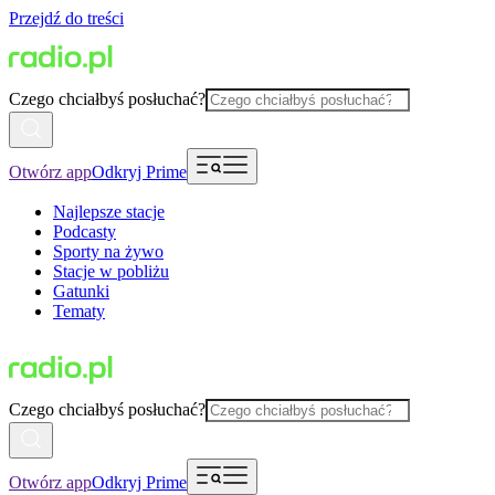
Przejdź do treści
Czego chciałbyś posłuchać?
Otwórz app
Odkryj Prime
Najlepsze stacje
Podcasty
Sporty na żywo
Stacje w pobliżu
Gatunki
Tematy
Czego chciałbyś posłuchać?
Otwórz app
Odkryj Prime