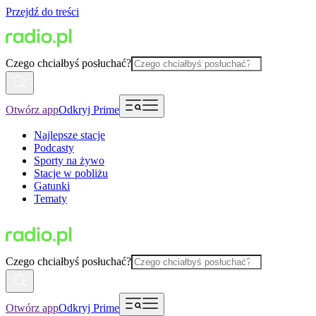
Przejdź do treści
Czego chciałbyś posłuchać?
Otwórz app
Odkryj Prime
Najlepsze stacje
Podcasty
Sporty na żywo
Stacje w pobliżu
Gatunki
Tematy
Czego chciałbyś posłuchać?
Otwórz app
Odkryj Prime