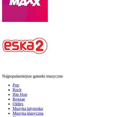
Najpopularniejsze gatunki muzyczne
Pop
Rock
Hip Hop
Reggae
Oldies
Muzyka latynoska
Muzyka klasyczna