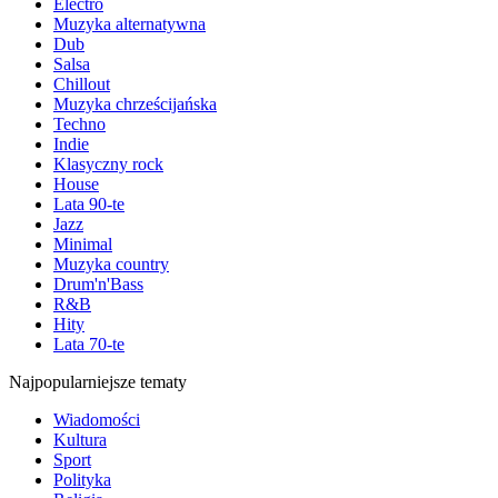
Electro
Muzyka alternatywna
Dub
Salsa
Chillout
Muzyka chrześcijańska
Techno
Indie
Klasyczny rock
House
Lata 90-te
Jazz
Minimal
Muzyka country
Drum'n'Bass
R&B
Hity
Lata 70-te
Najpopularniejsze tematy
Wiadomości
Kultura
Sport
Polityka