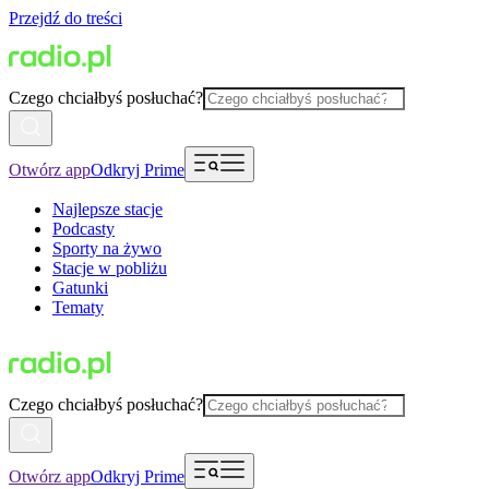
Przejdź do treści
Czego chciałbyś posłuchać?
Otwórz app
Odkryj Prime
Najlepsze stacje
Podcasty
Sporty na żywo
Stacje w pobliżu
Gatunki
Tematy
Czego chciałbyś posłuchać?
Otwórz app
Odkryj Prime