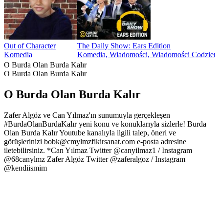
Out of Character
The Daily Show: Ears Edition
Komedia
Komedia, Wiadomości, Wiadomości Codzien
O Burda Olan Burda Kalır
O Burda Olan Burda Kalır
O Burda Olan Burda Kalır
Zafer Algöz ve Can Yılmaz'ın sunumuyla gerçekleşen
#BurdaOlanBurdaKalır yeni konu ve konuklarıyla sizlerle! Burda
Olan Burda Kalır Youtube kanalıyla ilgili talep, öneri ve
görüşlerinizi bobk@cmylmzfikirsanat.com e-posta adresine
iletebilirsiniz. *Can Yılmaz Twitter @canyilmaz1 / Instagram
@68canylmz Zafer Algöz Twitter @zaferalgoz / Instagram
@kendiismim
Strona internetowa podcastu