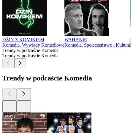
DŻIN Z KOMIKIEM
WAHANIE
B
Komedia, Wywiady Komediowe
Komedia, Społeczeństwo i Kultura
K
Trendy w podcaście Komedia
Trendy w podcaście Komedia
Trendy w podcaście Komedia