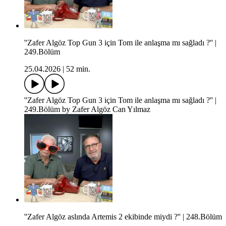
''Zafer Algöz Top Gun 3 için Tom ile anlaşma mı sağladı ?'' |
249.Bölüm
25.04.2026
|
52 min.
''Zafer Algöz Top Gun 3 için Tom ile anlaşma mı sağladı ?'' |
249.Bölüm by Zafer Algöz Can Yılmaz
''Zafer Algöz aslında Artemis 2 ekibinde miydi ?'' | 248.Bölüm