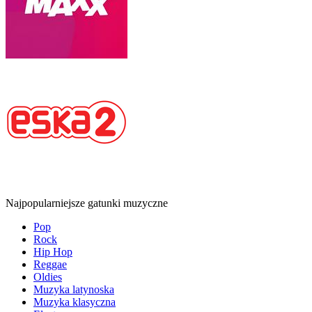
Najpopularniejsze gatunki muzyczne
Pop
Rock
Hip Hop
Reggae
Oldies
Muzyka latynoska
Muzyka klasyczna