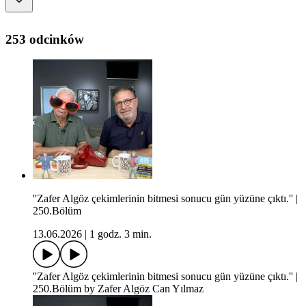
253 odcinków
''Zafer Algöz çekimlerinin bitmesi sonucu gün yüzüne çıktı.'' |
250.Bölüm
13.06.2026
|
1 godz. 3 min.
''Zafer Algöz çekimlerinin bitmesi sonucu gün yüzüne çıktı.'' |
250.Bölüm by Zafer Algöz Can Yılmaz