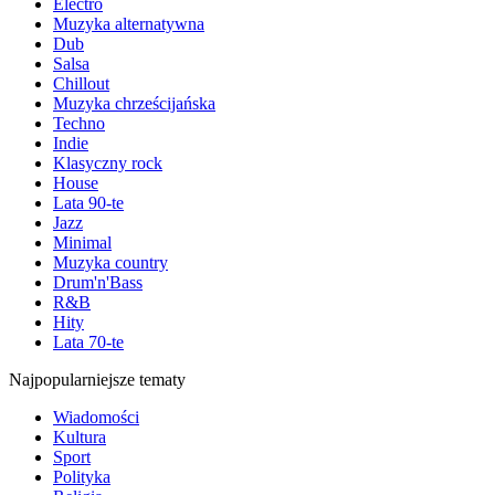
Electro
Muzyka alternatywna
Dub
Salsa
Chillout
Muzyka chrześcijańska
Techno
Indie
Klasyczny rock
House
Lata 90-te
Jazz
Minimal
Muzyka country
Drum'n'Bass
R&B
Hity
Lata 70-te
Najpopularniejsze tematy
Wiadomości
Kultura
Sport
Polityka