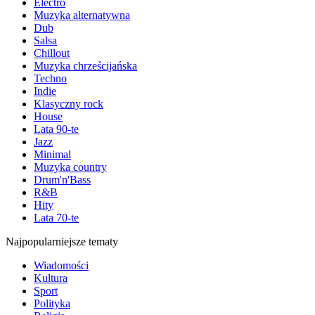
Electro
Muzyka alternatywna
Dub
Salsa
Chillout
Muzyka chrześcijańska
Techno
Indie
Klasyczny rock
House
Lata 90-te
Jazz
Minimal
Muzyka country
Drum'n'Bass
R&B
Hity
Lata 70-te
Najpopularniejsze tematy
Wiadomości
Kultura
Sport
Polityka