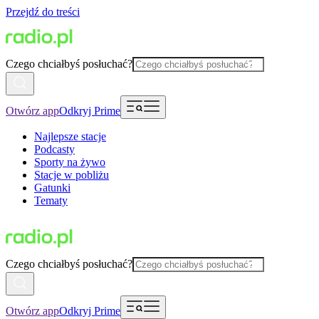
Przejdź do treści
Czego chciałbyś posłuchać?
Otwórz app
Odkryj Prime
Najlepsze stacje
Podcasty
Sporty na żywo
Stacje w pobliżu
Gatunki
Tematy
Czego chciałbyś posłuchać?
Otwórz app
Odkryj Prime