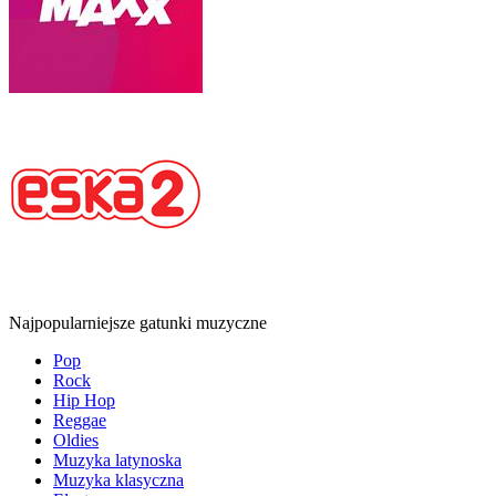
Najpopularniejsze gatunki muzyczne
Pop
Rock
Hip Hop
Reggae
Oldies
Muzyka latynoska
Muzyka klasyczna