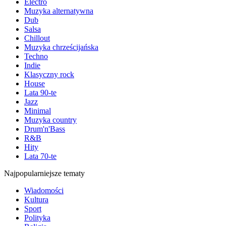
Electro
Muzyka alternatywna
Dub
Salsa
Chillout
Muzyka chrześcijańska
Techno
Indie
Klasyczny rock
House
Lata 90-te
Jazz
Minimal
Muzyka country
Drum'n'Bass
R&B
Hity
Lata 70-te
Najpopularniejsze tematy
Wiadomości
Kultura
Sport
Polityka