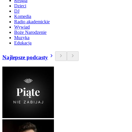
Religia
Dzieci
DJ
Komedia
Radio akademickie
Wywiad
Boże Narodzenie
Muzyka
Edukacja
Najlepsze podcasty