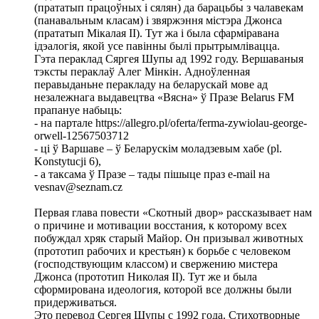
(прататып працоўных і сялян) да барацьбы з чалавекам
(панавальным класам) і звяржэння містэра Джонса
(прататып Мікалая II). Тут жа і была сфарміравана
ідэалогія, якой усе павінны былі прытрымлівацца.
Гэта пераклад Сяргея Шупы ад 1992 году. Вершаваныя
тэксты пераклаў Алег Мiнкiн. Адноўленная
перавыданьне перакладу на беларускай мове ад
незалежнага выдавецтва «Вясна» ў Празе Belarus FM
прапануе набыць:
- на партале https://allegro.pl/oferta/ferma-zywiolau-george-
orwell-12567503712
- ці ў Варшаве – ў Беларускім моладзевым хабе (pl.
Konstytucji 6),
- а таксама ў Празе – тады пішыце праз e-mail на
vesnav@seznam.cz
Первая глава повести «Скотный двор» рассказывает нам
о причине и мотивации восстания, к которому всех
побуждал хряк старый Майор. Он призывал животных
(прототип рабочих и крестьян) к борьбе с человеком
(господствующим классом) и свержению мистера
Джонса (прототип Николая II). Тут же и была
сформирована идеология, которой все должны были
придерживаться.
Это перевод Сергея Шупы с 1992 года. Стихотворные