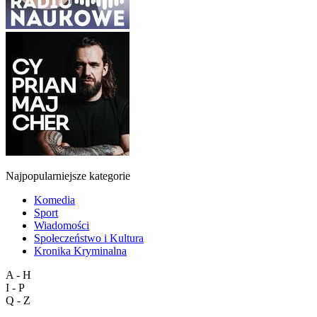
Najpopularniejsze kategorie
Komedia
Sport
Wiadomości
Społeczeństwo i Kultura
Kronika Kryminalna
A - H
I - P
Q - Z