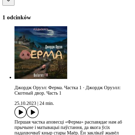
1 odcinków
Джордж Оруэл: Ферма. Частка 1 · Джордж Оруэлл:
Скотный двор. Часть 1
25.10.2023
|
24 min.
Першая частка аповесці «Ферма» распавядае нам аб
прычыне і матывацыі паўстання, да якога ўсіх
падахвочваў кныр стары Маёр. Ён заклікаў жывёл