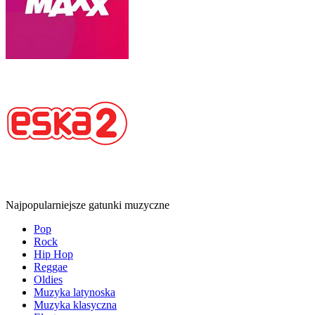
Najpopularniejsze gatunki muzyczne
Pop
Rock
Hip Hop
Reggae
Oldies
Muzyka latynoska
Muzyka klasyczna