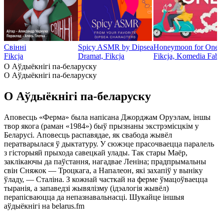
Свінні
Spicy ASMR by Dipsea
Honeymoon for One
Fikcja
Dramat, Fikcja
Fikcja, Komedia Fabu
O Аўдыёкнігі па-беларуску
O Аўдыёкнігі па-беларуску
O Аўдыёкнігі па-беларуску
Аповесць «Ферма» была напісана Джорджам Оруэлам, іншы
твор якога (раман «1984») быў прызнаны экстрэмісцкім у
Беларусі. Аповесць распавядае, як свабода жывёл
ператварылася ў дыктатуру. У сюжэце прасочваецца паралель
з гісторыяй прыхода савецкай улады. Так стары Маёр,
заклікаючы да паўстання, нагадвае Леніна; прадпрымальны
свін Сняжок — Троцкага, а Напалеон, які захапіў у выніку
ўладу, — Сталіна. З кожнай часткай на ферме ўмацоўваецца
тыранія, а запаведзі жывялізму (ідэалогія жывёл)
перапісваюцца да непазнавальнасці. Шукайце іншыя
аўдыёкнігі на belarus.fm
Strona internetowa podcastu