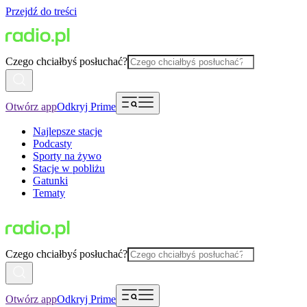
Przejdź do treści
Czego chciałbyś posłuchać?
Otwórz app
Odkryj Prime
Najlepsze stacje
Podcasty
Sporty na żywo
Stacje w pobliżu
Gatunki
Tematy
Czego chciałbyś posłuchać?
Otwórz app
Odkryj Prime