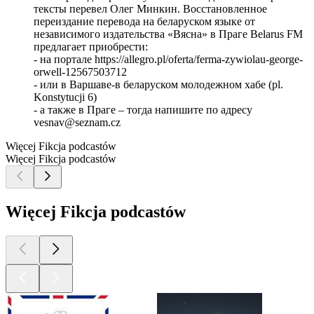
тексты перевел Олег Минкин. Восстановленное
переиздание перевода на беларуском языке от
независимого издательства «Вясна» в Праге Belarus FM
предлагает приобрести:
- на портале https://allegro.pl/oferta/ferma-zywiolau-george-
orwell-12567503712
- или в Варшаве-в беларуском молодежном хабе (pl.
Konstytucji 6)
- а также в Праге – тогда напишите по адресу
vesnav@seznam.cz
Więcej Fikcja podcastów
Więcej Fikcja podcastów
Więcej Fikcja podcastów