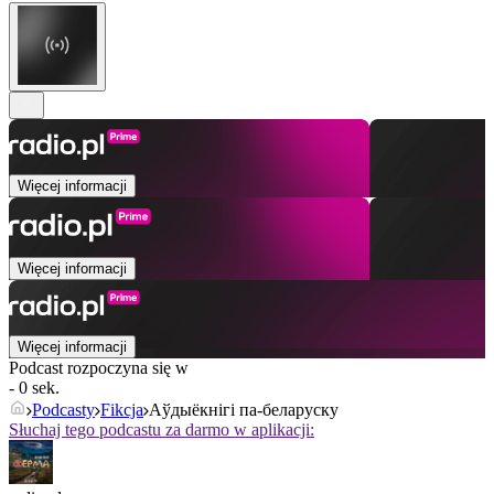
Więcej informacji
Więcej informacji
Więcej informacji
Podcast rozpoczyna się w
- 0 sek.
Podcasty
Fikcja
Аўдыёкнігі па-беларуску
Słuchaj tego podcastu za darmo w aplikacji: