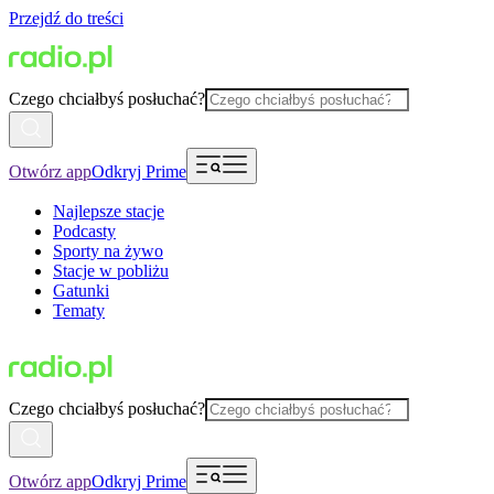
Przejdź do treści
Czego chciałbyś posłuchać?
Otwórz app
Odkryj Prime
Najlepsze stacje
Podcasty
Sporty na żywo
Stacje w pobliżu
Gatunki
Tematy
Czego chciałbyś posłuchać?
Otwórz app
Odkryj Prime