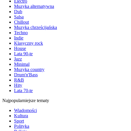
Electro
Muzyka alternatywna
Dub
Salsa
Chillout
Muzyka chrześcijańska
Techno
Indie
Klasyczny rock
House
Lata 90-te
Jazz
Minimal
Muzyka country
Drum'n'Bass
R&B
Hity
Lata 70-te
Najpopularniejsze tematy
Wiadomości
Kultura
Sport
Polityka