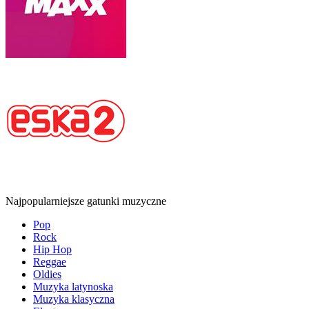
Najpopularniejsze gatunki muzyczne
Pop
Rock
Hip Hop
Reggae
Oldies
Muzyka latynoska
Muzyka klasyczna