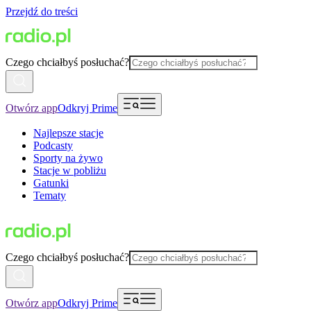
Przejdź do treści
Czego chciałbyś posłuchać?
Otwórz app
Odkryj Prime
Najlepsze stacje
Podcasty
Sporty na żywo
Stacje w pobliżu
Gatunki
Tematy
Czego chciałbyś posłuchać?
Otwórz app
Odkryj Prime