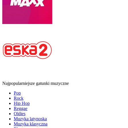
Najpopularniejsze gatunki muzyczne
Pop
Rock
Hip Hop
Reggae
Oldies
Muzyka latynoska
Muzyka klasyczna