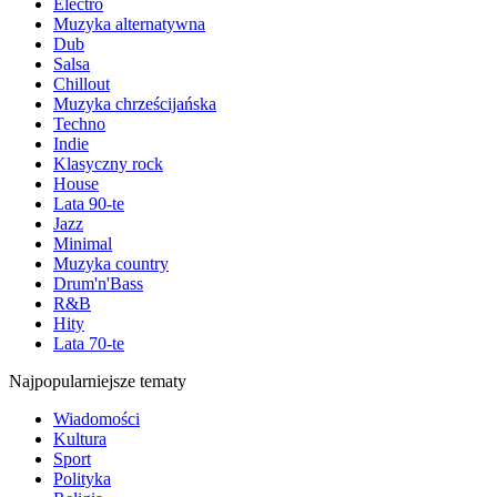
Electro
Muzyka alternatywna
Dub
Salsa
Chillout
Muzyka chrześcijańska
Techno
Indie
Klasyczny rock
House
Lata 90-te
Jazz
Minimal
Muzyka country
Drum'n'Bass
R&B
Hity
Lata 70-te
Najpopularniejsze tematy
Wiadomości
Kultura
Sport
Polityka