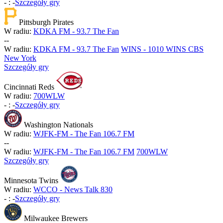
-
:
-
Szczegóły gry
Pittsburgh Pirates
W radiu:
KDKA FM - 93.7 The Fan
-
-
W radiu:
KDKA FM - 93.7 The Fan
WINS - 1010 WINS CBS
New York
Szczegóły gry
Cincinnati Reds
W radiu:
700WLW
-
:
-
Szczegóły gry
Washington Nationals
W radiu:
WJFK-FM - The Fan 106.7 FM
-
-
W radiu:
WJFK-FM - The Fan 106.7 FM
700WLW
Szczegóły gry
Minnesota Twins
W radiu:
WCCO - News Talk 830
-
:
-
Szczegóły gry
Milwaukee Brewers