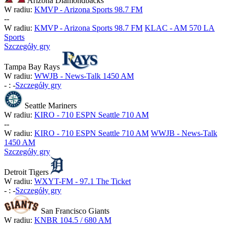
Arizona Diamondbacks
W radiu:
KMVP - Arizona Sports 98.7 FM
-
-
W radiu:
KMVP - Arizona Sports 98.7 FM
KLAC - AM 570 LA
Sports
Szczegóły gry
Tampa Bay Rays
W radiu:
WWJB - News-Talk 1450 AM
-
:
-
Szczegóły gry
Seattle Mariners
W radiu:
KIRO - 710 ESPN Seattle 710 AM
-
-
W radiu:
KIRO - 710 ESPN Seattle 710 AM
WWJB - News-Talk
1450 AM
Szczegóły gry
Detroit Tigers
W radiu:
WXYT-FM - 97.1 The Ticket
-
:
-
Szczegóły gry
San Francisco Giants
W radiu:
KNBR 104.5 / 680 AM