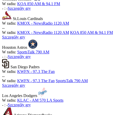
W radiu:
KOA 850 AM & 94.1 FM
-
:
-
Szczegóły gry
St.Louis Cardinals
W radiu:
KMOX - NewsRadio 1120 AM
-
-
W radiu:
KMOX - NewsRadio 1120 AM
KOA 850 AM & 94.1 FM
Szczegóły gry
Houston Astros
W radiu:
SportsTalk 790 AM
-
:
-
Szczegóły gry
San Diego Padres
W radiu:
KWFN - 97.3 The Fan
-
-
W radiu:
KWFN - 97.3 The Fan
SportsTalk 790 AM
Szczegóły gry
Los Angeles Dodgers
W radiu:
KLAC - AM 570 LA Sports
-
:
-
Szczegóły gry