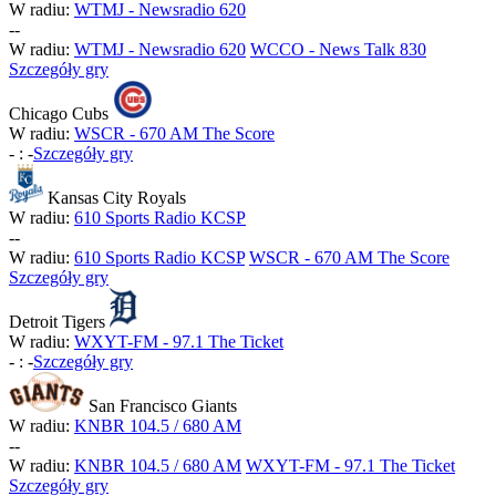
W radiu:
WTMJ - Newsradio 620
-
-
W radiu:
WTMJ - Newsradio 620
WCCO - News Talk 830
Szczegóły gry
Chicago Cubs
W radiu:
WSCR - 670 AM The Score
-
:
-
Szczegóły gry
Kansas City Royals
W radiu:
610 Sports Radio KCSP
-
-
W radiu:
610 Sports Radio KCSP
WSCR - 670 AM The Score
Szczegóły gry
Detroit Tigers
W radiu:
WXYT-FM - 97.1 The Ticket
-
:
-
Szczegóły gry
San Francisco Giants
W radiu:
KNBR 104.5 / 680 AM
-
-
W radiu:
KNBR 104.5 / 680 AM
WXYT-FM - 97.1 The Ticket
Szczegóły gry