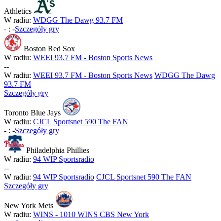
Athletics
W radiu:
WDGG The Dawg 93.7 FM
-
:
-
Szczegóły gry
Boston Red Sox
W radiu:
WEEI 93.7 FM - Boston Sports News
-
-
W radiu:
WEEI 93.7 FM - Boston Sports News
WDGG The Dawg
93.7 FM
Szczegóły gry
Toronto Blue Jays
W radiu:
CJCL Sportsnet 590 The FAN
-
:
-
Szczegóły gry
Philadelphia Phillies
W radiu:
94 WIP Sportsradio
-
-
W radiu:
94 WIP Sportsradio
CJCL Sportsnet 590 The FAN
Szczegóły gry
New York Mets
W radiu:
WINS - 1010 WINS CBS New York