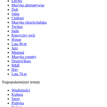
Electro
Muzyka alternatywna
Dub
Salsa
Chillout
Muzyka chrześcijańska
Techno
Indie
Klasyczny rock
House
Lata 90-te
Jazz
Minimal
Muzyka country
Drum'n'Bass
R&B
Hity
Lata 70-te
Najpopularniejsze tematy
Wiadomości
Kultura
Sport
Polityka