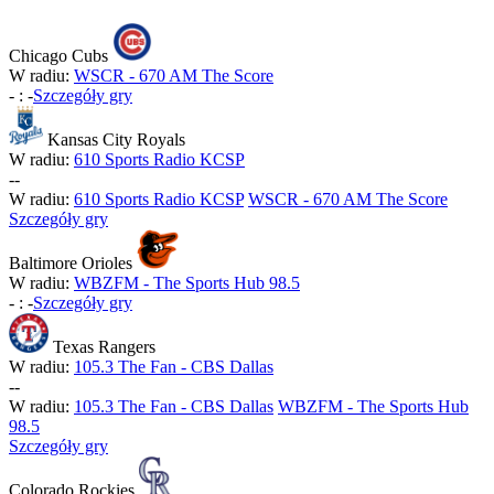
Chicago Cubs
W radiu:
WSCR - 670 AM The Score
-
:
-
Szczegóły gry
Kansas City Royals
W radiu:
610 Sports Radio KCSP
-
-
W radiu:
610 Sports Radio KCSP
WSCR - 670 AM The Score
Szczegóły gry
Baltimore Orioles
W radiu:
WBZFM - The Sports Hub 98.5
-
:
-
Szczegóły gry
Texas Rangers
W radiu:
105.3 The Fan - CBS Dallas
-
-
W radiu:
105.3 The Fan - CBS Dallas
WBZFM - The Sports Hub
98.5
Szczegóły gry
Colorado Rockies