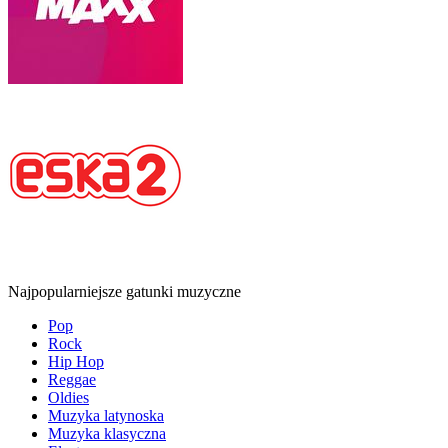
Najpopularniejsze gatunki muzyczne
Pop
Rock
Hip Hop
Reggae
Oldies
Muzyka latynoska
Muzyka klasyczna