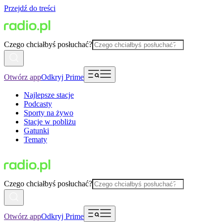
Przejdź do treści
Czego chciałbyś posłuchać?
Otwórz app
Odkryj Prime
Najlepsze stacje
Podcasty
Sporty na żywo
Stacje w pobliżu
Gatunki
Tematy
Czego chciałbyś posłuchać?
Otwórz app
Odkryj Prime