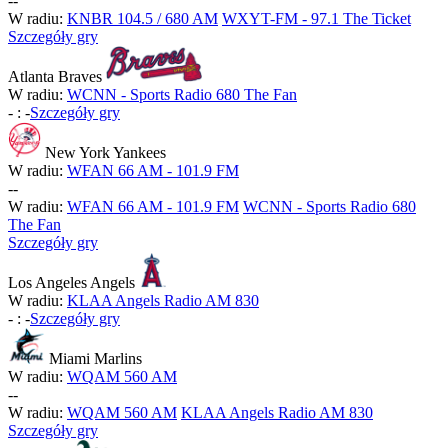
-
-
W radiu:
KNBR 104.5 / 680 AM
WXYT-FM - 97.1 The Ticket
Szczegóły gry
Atlanta Braves
W radiu:
WCNN - Sports Radio 680 The Fan
-
:
-
Szczegóły gry
New York Yankees
W radiu:
WFAN 66 AM - 101.9 FM
-
-
W radiu:
WFAN 66 AM - 101.9 FM
WCNN - Sports Radio 680
The Fan
Szczegóły gry
Los Angeles Angels
W radiu:
KLAA Angels Radio AM 830
-
:
-
Szczegóły gry
Miami Marlins
W radiu:
WQAM 560 AM
-
-
W radiu:
WQAM 560 AM
KLAA Angels Radio AM 830
Szczegóły gry