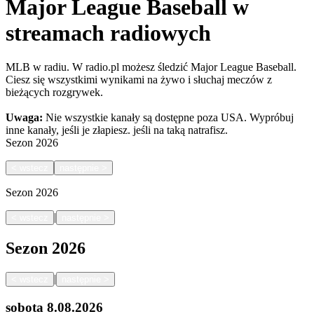
Major League Baseball w
streamach radiowych
MLB w radiu. W radio.pl możesz śledzić Major League Baseball.
Ciesz się wszystkimi wynikami na żywo i słuchaj meczów z
bieżących rozgrywek.
Uwaga:
Nie wszystkie kanały są dostępne poza USA. Wypróbuj
inne kanały, jeśli je złapiesz.
jeśli na taką natrafisz.
Sezon
2026
<
wstecz
następnie
>
Sezon
2026
|
<
wstecz
następnie
>
Sezon
2026
|
<
wstecz
następnie
>
sobota
8.08.2026