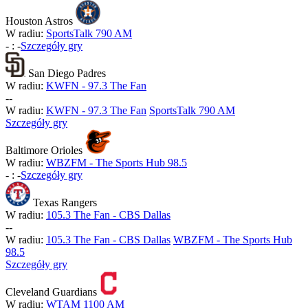
Houston Astros
W radiu:
SportsTalk 790 AM
-
:
-
Szczegóły gry
San Diego Padres
W radiu:
KWFN - 97.3 The Fan
-
-
W radiu:
KWFN - 97.3 The Fan
SportsTalk 790 AM
Szczegóły gry
Baltimore Orioles
W radiu:
WBZFM - The Sports Hub 98.5
-
:
-
Szczegóły gry
Texas Rangers
W radiu:
105.3 The Fan - CBS Dallas
-
-
W radiu:
105.3 The Fan - CBS Dallas
WBZFM - The Sports Hub
98.5
Szczegóły gry
Cleveland Guardians
W radiu:
WTAM 1100 AM