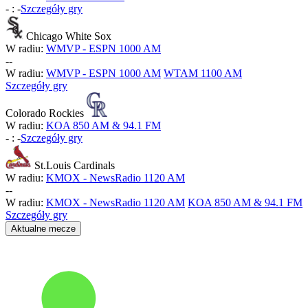
-
:
-
Szczegóły gry
Chicago White Sox
W radiu:
WMVP - ESPN 1000 AM
-
-
W radiu:
WMVP - ESPN 1000 AM
WTAM 1100 AM
Szczegóły gry
Colorado Rockies
W radiu:
KOA 850 AM & 94.1 FM
-
:
-
Szczegóły gry
St.Louis Cardinals
W radiu:
KMOX - NewsRadio 1120 AM
-
-
W radiu:
KMOX - NewsRadio 1120 AM
KOA 850 AM & 94.1 FM
Szczegóły gry
Aktualne mecze