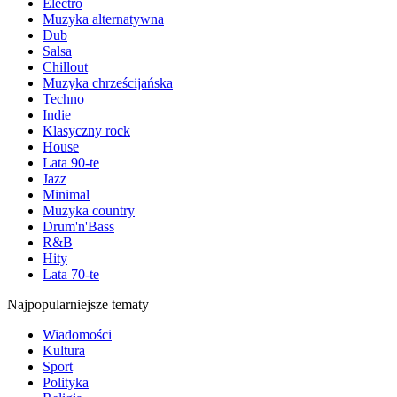
Electro
Muzyka alternatywna
Dub
Salsa
Chillout
Muzyka chrześcijańska
Techno
Indie
Klasyczny rock
House
Lata 90-te
Jazz
Minimal
Muzyka country
Drum'n'Bass
R&B
Hity
Lata 70-te
Najpopularniejsze tematy
Wiadomości
Kultura
Sport
Polityka