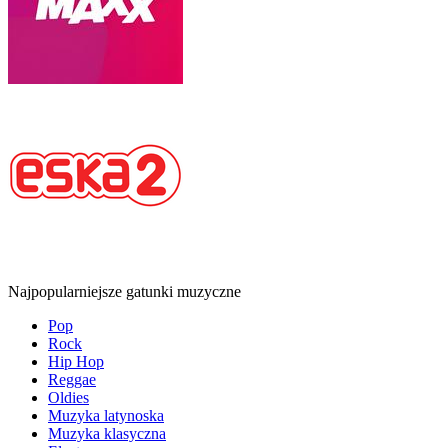
Najpopularniejsze gatunki muzyczne
Pop
Rock
Hip Hop
Reggae
Oldies
Muzyka latynoska
Muzyka klasyczna