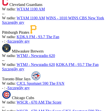
Cleveland Guardians
W radiu:
WTAM 1100 AM
-
-
W radiu:
WTAM 1100 AM
WINS - 1010 WINS CBS New York
Szczegóły gry
Pittsburgh Pirates
W radiu:
KDKA FM - 93.7 The Fan
-
:
-
Szczegóły gry
Milwaukee Brewers
W radiu:
WTMJ - Newsradio 620
-
-
W radiu:
WTMJ - Newsradio 620
KDKA FM - 93.7 The Fan
Szczegóły gry
Toronto Blue Jays
W radiu:
CJCL Sportsnet 590 The FAN
-
:
-
Szczegóły gry
Chicago Cubs
W radiu:
WSCR - 670 AM The Score
-
-