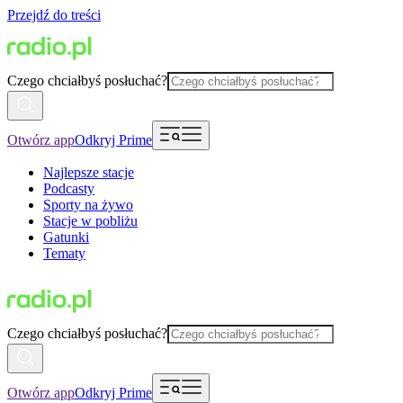
Przejdź do treści
Czego chciałbyś posłuchać?
Otwórz app
Odkryj Prime
Najlepsze stacje
Podcasty
Sporty na żywo
Stacje w pobliżu
Gatunki
Tematy
Czego chciałbyś posłuchać?
Otwórz app
Odkryj Prime