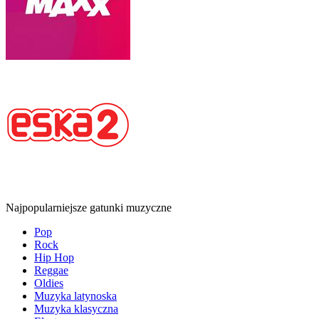
Najpopularniejsze gatunki muzyczne
Pop
Rock
Hip Hop
Reggae
Oldies
Muzyka latynoska
Muzyka klasyczna