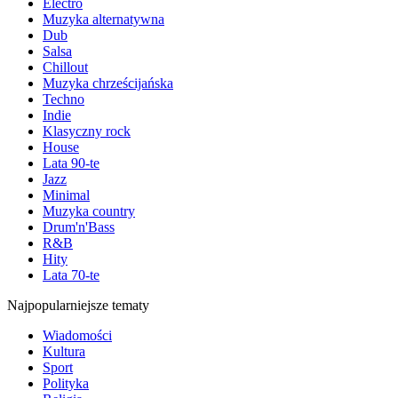
Electro
Muzyka alternatywna
Dub
Salsa
Chillout
Muzyka chrześcijańska
Techno
Indie
Klasyczny rock
House
Lata 90-te
Jazz
Minimal
Muzyka country
Drum'n'Bass
R&B
Hity
Lata 70-te
Najpopularniejsze tematy
Wiadomości
Kultura
Sport
Polityka