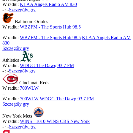
W radiu:
KLAA Angels Radio AM 830
-
:
-
Szczegóły gry
Baltimore Orioles
W radiu:
WBZFM - The Sports Hub 98.5
-
-
W radiu:
WBZFM - The Sports Hub 98.5
KLAA Angels Radio AM
830
Szczegóły gry
Athletics
W radiu:
WDGG The Dawg 93.7 FM
-
:
-
Szczegóły gry
Cincinnati Reds
W radiu:
700WLW
-
-
W radiu:
700WLW
WDGG The Dawg 93.7 FM
Szczegóły gry
New York Mets
W radiu:
WINS - 1010 WINS CBS New York
-
:
-
Szczegóły gry