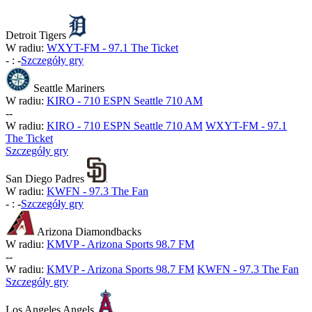
Detroit Tigers
W radiu:
WXYT-FM - 97.1 The Ticket
-
:
-
Szczegóły gry
Seattle Mariners
W radiu:
KIRO - 710 ESPN Seattle 710 AM
-
-
W radiu:
KIRO - 710 ESPN Seattle 710 AM
WXYT-FM - 97.1
The Ticket
Szczegóły gry
San Diego Padres
W radiu:
KWFN - 97.3 The Fan
-
:
-
Szczegóły gry
Arizona Diamondbacks
W radiu:
KMVP - Arizona Sports 98.7 FM
-
-
W radiu:
KMVP - Arizona Sports 98.7 FM
KWFN - 97.3 The Fan
Szczegóły gry
Los Angeles Angels