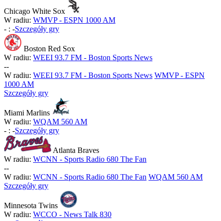
Chicago White Sox
W radiu:
WMVP - ESPN 1000 AM
-
:
-
Szczegóły gry
Boston Red Sox
W radiu:
WEEI 93.7 FM - Boston Sports News
-
-
W radiu:
WEEI 93.7 FM - Boston Sports News
WMVP - ESPN
1000 AM
Szczegóły gry
Miami Marlins
W radiu:
WQAM 560 AM
-
:
-
Szczegóły gry
Atlanta Braves
W radiu:
WCNN - Sports Radio 680 The Fan
-
-
W radiu:
WCNN - Sports Radio 680 The Fan
WQAM 560 AM
Szczegóły gry
Minnesota Twins
W radiu:
WCCO - News Talk 830