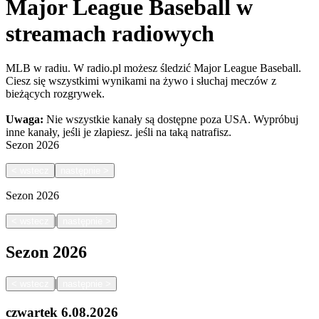
Major League Baseball w
streamach radiowych
MLB w radiu. W radio.pl możesz śledzić Major League Baseball.
Ciesz się wszystkimi wynikami na żywo i słuchaj meczów z
bieżących rozgrywek.
Uwaga:
Nie wszystkie kanały są dostępne poza USA. Wypróbuj
inne kanały, jeśli je złapiesz.
jeśli na taką natrafisz.
Sezon
2026
<
wstecz
następnie
>
Sezon
2026
|
<
wstecz
następnie
>
Sezon
2026
|
<
wstecz
następnie
>
czwartek
6.08.2026