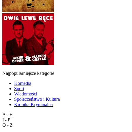
Najpopularniejsze kategorie
Komedia
Sport
Wiadomości
Społeczeństwo i Kultura
Kronika Kryminalna
A - H
I - P
Q - Z