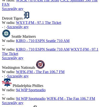
W radiu:
WSCR - 670 AM The Score
CJCL Sportsnet 590 The
FAN
Szczegóły gry
Detroit Tigers
W radiu:
WXYT-FM - 97.1 The Ticket
-
:
-
Szczegóły gry
Seattle Mariners
W radiu:
KIRO - 710 ESPN Seattle 710 AM
-
-
W radiu:
KIRO - 710 ESPN Seattle 710 AM
WXYT-FM - 97.1
The Ticket
Szczegóły gry
Washington Nationals
W radiu:
WJFK-FM - The Fan 106.7 FM
-
:
-
Szczegóły gry
Philadelphia Phillies
W radiu:
94 WIP Sportsradio
-
-
W radiu:
94 WIP Sportsradio
WJFK-FM - The Fan 106.7 FM
Szczegóły gry