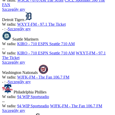
W radiu:
WSCR - 670 AM The Score
CJCL Sportsnet 590 The
FAN
Szczegóły gry
Detroit Tigers
W radiu:
WXYT-FM - 97.1 The Ticket
-
:
-
Szczegóły gry
Seattle Mariners
W radiu:
KIRO - 710 ESPN Seattle 710 AM
-
-
W radiu:
KIRO - 710 ESPN Seattle 710 AM
WXYT-FM - 97.1
The Ticket
Szczegóły gry
Washington Nationals
W radiu:
WJFK-FM - The Fan 106.7 FM
-
:
-
Szczegóły gry
Philadelphia Phillies
W radiu:
94 WIP Sportsradio
-
-
W radiu:
94 WIP Sportsradio
WJFK-FM - The Fan 106.7 FM
Szczegóły gry