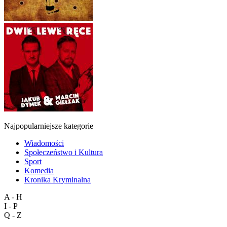
Najpopularniejsze kategorie
Wiadomości
Społeczeństwo i Kultura
Sport
Komedia
Kronika Kryminalna
A - H
I - P
Q - Z