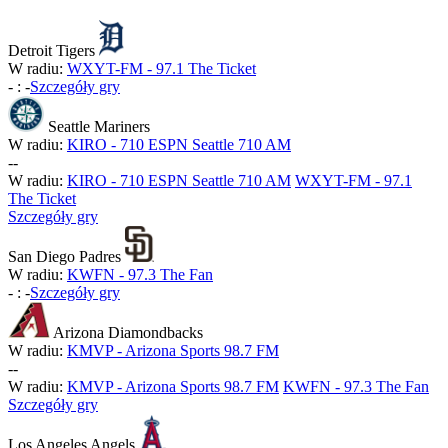
Detroit Tigers
W radiu:
WXYT-FM - 97.1 The Ticket
-
:
-
Szczegóły gry
Seattle Mariners
W radiu:
KIRO - 710 ESPN Seattle 710 AM
-
-
W radiu:
KIRO - 710 ESPN Seattle 710 AM
WXYT-FM - 97.1
The Ticket
Szczegóły gry
San Diego Padres
W radiu:
KWFN - 97.3 The Fan
-
:
-
Szczegóły gry
Arizona Diamondbacks
W radiu:
KMVP - Arizona Sports 98.7 FM
-
-
W radiu:
KMVP - Arizona Sports 98.7 FM
KWFN - 97.3 The Fan
Szczegóły gry
Los Angeles Angels