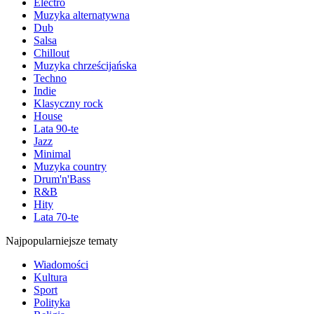
Electro
Muzyka alternatywna
Dub
Salsa
Chillout
Muzyka chrześcijańska
Techno
Indie
Klasyczny rock
House
Lata 90-te
Jazz
Minimal
Muzyka country
Drum'n'Bass
R&B
Hity
Lata 70-te
Najpopularniejsze tematy
Wiadomości
Kultura
Sport
Polityka