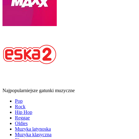
Najpopularniejsze gatunki muzyczne
Pop
Rock
Hip Hop
Reggae
Oldies
Muzyka latynoska
Muzyka klasyczna