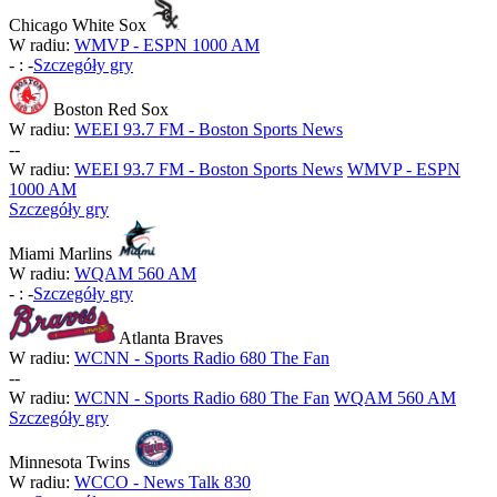
Chicago White Sox
W radiu:
WMVP - ESPN 1000 AM
-
:
-
Szczegóły gry
Boston Red Sox
W radiu:
WEEI 93.7 FM - Boston Sports News
-
-
W radiu:
WEEI 93.7 FM - Boston Sports News
WMVP - ESPN
1000 AM
Szczegóły gry
Miami Marlins
W radiu:
WQAM 560 AM
-
:
-
Szczegóły gry
Atlanta Braves
W radiu:
WCNN - Sports Radio 680 The Fan
-
-
W radiu:
WCNN - Sports Radio 680 The Fan
WQAM 560 AM
Szczegóły gry
Minnesota Twins
W radiu:
WCCO - News Talk 830