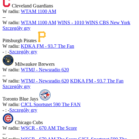
Cleveland Guardians
W radiu:
WTAM 1100 AM
-
-
W radiu:
WTAM 1100 AM
WINS - 1010 WINS CBS New York
Szczegóły gry
Pittsburgh Pirates
W radiu:
KDKA FM - 93.7 The Fan
-
:
-
Szczegóły gry
Milwaukee Brewers
W radiu:
WTMJ - Newsradio 620
-
-
W radiu:
WTMJ - Newsradio 620
KDKA FM - 93.7 The Fan
Szczegóły gry
Toronto Blue Jays
W radiu:
CJCL Sportsnet 590 The FAN
-
:
-
Szczegóły gry
Chicago Cubs
W radiu:
WSCR - 670 AM The Score
-
-