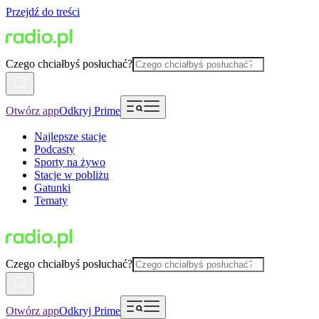
Przejdź do treści
Czego chciałbyś posłuchać?
Otwórz app
Odkryj Prime
Najlepsze stacje
Podcasty
Sporty na żywo
Stacje w pobliżu
Gatunki
Tematy
Czego chciałbyś posłuchać?
Otwórz app
Odkryj Prime