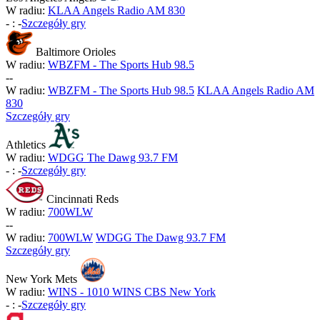
W radiu:
KLAA Angels Radio AM 830
-
:
-
Szczegóły gry
Baltimore Orioles
W radiu:
WBZFM - The Sports Hub 98.5
-
-
W radiu:
WBZFM - The Sports Hub 98.5
KLAA Angels Radio AM
830
Szczegóły gry
Athletics
W radiu:
WDGG The Dawg 93.7 FM
-
:
-
Szczegóły gry
Cincinnati Reds
W radiu:
700WLW
-
-
W radiu:
700WLW
WDGG The Dawg 93.7 FM
Szczegóły gry
New York Mets
W radiu:
WINS - 1010 WINS CBS New York
-
:
-
Szczegóły gry