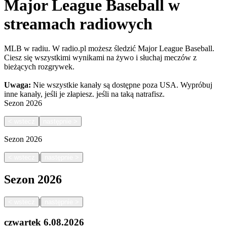
Major League Baseball w
streamach radiowych
MLB w radiu. W radio.pl możesz śledzić Major League Baseball.
Ciesz się wszystkimi wynikami na żywo i słuchaj meczów z
bieżących rozgrywek.
Uwaga:
Nie wszystkie kanały są dostępne poza USA. Wypróbuj
inne kanały, jeśli je złapiesz.
jeśli na taką natrafisz.
Sezon
2026
<
wstecz
następnie
>
Sezon
2026
|
<
wstecz
następnie
>
Sezon
2026
|
<
wstecz
następnie
>
czwartek
6.08.2026