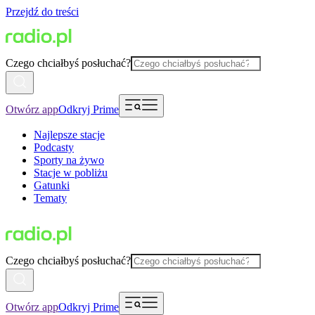
Przejdź do treści
Czego chciałbyś posłuchać?
Otwórz app
Odkryj Prime
Najlepsze stacje
Podcasty
Sporty na żywo
Stacje w pobliżu
Gatunki
Tematy
Czego chciałbyś posłuchać?
Otwórz app
Odkryj Prime