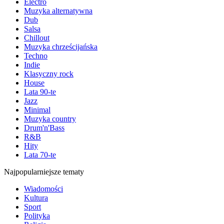
Electro
Muzyka alternatywna
Dub
Salsa
Chillout
Muzyka chrześcijańska
Techno
Indie
Klasyczny rock
House
Lata 90-te
Jazz
Minimal
Muzyka country
Drum'n'Bass
R&B
Hity
Lata 70-te
Najpopularniejsze tematy
Wiadomości
Kultura
Sport
Polityka