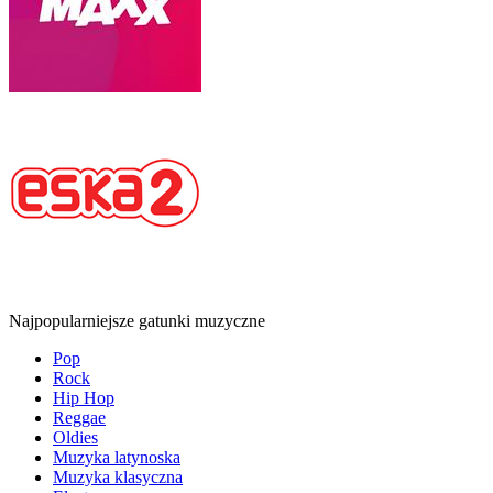
Najpopularniejsze gatunki muzyczne
Pop
Rock
Hip Hop
Reggae
Oldies
Muzyka latynoska
Muzyka klasyczna