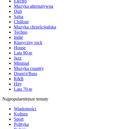
Electro
Muzyka alternatywna
Dub
Salsa
Chillout
Muzyka chrześcijańska
Techno
Indie
Klasyczny rock
House
Lata 90-te
Jazz
Minimal
Muzyka country
Drum'n'Bass
R&B
Hity
Lata 70-te
Najpopularniejsze tematy
Wiadomości
Kultura
Sport
Polityka