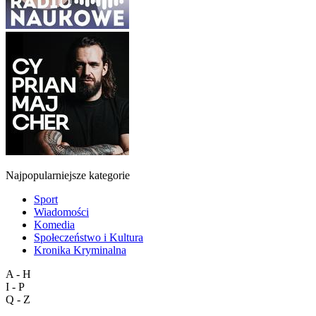
Najpopularniejsze kategorie
Sport
Wiadomości
Komedia
Społeczeństwo i Kultura
Kronika Kryminalna
A - H
I - P
Q - Z