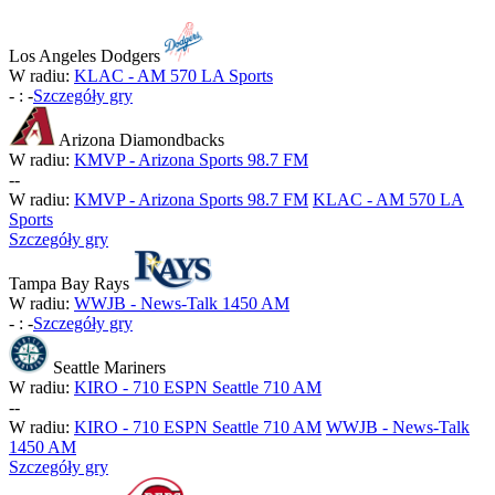
Los Angeles Dodgers
W radiu:
KLAC - AM 570 LA Sports
-
:
-
Szczegóły gry
Arizona Diamondbacks
W radiu:
KMVP - Arizona Sports 98.7 FM
-
-
W radiu:
KMVP - Arizona Sports 98.7 FM
KLAC - AM 570 LA
Sports
Szczegóły gry
Tampa Bay Rays
W radiu:
WWJB - News-Talk 1450 AM
-
:
-
Szczegóły gry
Seattle Mariners
W radiu:
KIRO - 710 ESPN Seattle 710 AM
-
-
W radiu:
KIRO - 710 ESPN Seattle 710 AM
WWJB - News-Talk
1450 AM
Szczegóły gry