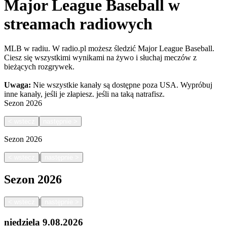
Major League Baseball w
streamach radiowych
MLB w radiu. W radio.pl możesz śledzić Major League Baseball.
Ciesz się wszystkimi wynikami na żywo i słuchaj meczów z
bieżących rozgrywek.
Uwaga:
Nie wszystkie kanały są dostępne poza USA. Wypróbuj
inne kanały, jeśli je złapiesz.
jeśli na taką natrafisz.
Sezon
2026
<
wstecz
następnie
>
Sezon
2026
|
<
wstecz
następnie
>
Sezon
2026
|
<
wstecz
następnie
>
niedziela
9.08.2026