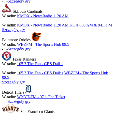
-
:
-
Szczegóły gry
St.Louis Cardinals
W radiu:
KMOX - NewsRadio 1120 AM
-
-
W radiu:
KMOX - NewsRadio 1120 AM
KOA 850 AM & 94.1 FM
Szczegóły gry
Baltimore Orioles
W radiu:
WBZFM - The Sports Hub 98.5
-
:
-
Szczegóły gry
Texas Rangers
W radiu:
105.3 The Fan - CBS Dallas
-
-
W radiu:
105.3 The Fan - CBS Dallas
WBZFM - The Sports Hub
98.5
Szczegóły gry
Detroit Tigers
W radiu:
WXYT-FM - 97.1 The Ticket
-
:
-
Szczegóły gry
San Francisco Giants