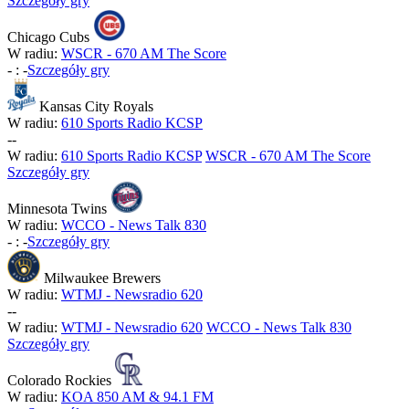
Szczegóły gry
Chicago Cubs
W radiu:
WSCR - 670 AM The Score
-
:
-
Szczegóły gry
Kansas City Royals
W radiu:
610 Sports Radio KCSP
-
-
W radiu:
610 Sports Radio KCSP
WSCR - 670 AM The Score
Szczegóły gry
Minnesota Twins
W radiu:
WCCO - News Talk 830
-
:
-
Szczegóły gry
Milwaukee Brewers
W radiu:
WTMJ - Newsradio 620
-
-
W radiu:
WTMJ - Newsradio 620
WCCO - News Talk 830
Szczegóły gry
Colorado Rockies
W radiu:
KOA 850 AM & 94.1 FM