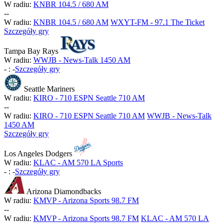
W radiu:
KNBR 104.5 / 680 AM
-
-
W radiu:
KNBR 104.5 / 680 AM
WXYT-FM - 97.1 The Ticket
Szczegóły gry
Tampa Bay Rays
W radiu:
WWJB - News-Talk 1450 AM
-
:
-
Szczegóły gry
Seattle Mariners
W radiu:
KIRO - 710 ESPN Seattle 710 AM
-
-
W radiu:
KIRO - 710 ESPN Seattle 710 AM
WWJB - News-Talk
1450 AM
Szczegóły gry
Los Angeles Dodgers
W radiu:
KLAC - AM 570 LA Sports
-
:
-
Szczegóły gry
Arizona Diamondbacks
W radiu:
KMVP - Arizona Sports 98.7 FM
-
-
W radiu:
KMVP - Arizona Sports 98.7 FM
KLAC - AM 570 LA