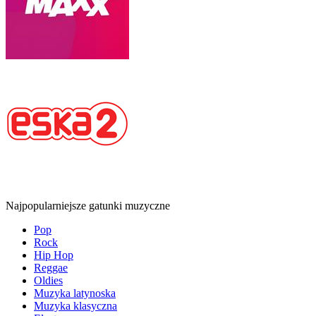
Najpopularniejsze gatunki muzyczne
Pop
Rock
Hip Hop
Reggae
Oldies
Muzyka latynoska
Muzyka klasyczna