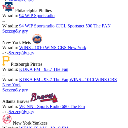
Philadelphia Phillies
W radiu:
94 WIP Sportsradio
-
-
W radiu:
94 WIP Sportsradio
CJCL Sportsnet 590 The FAN
Szczegóły gry
New York Mets
W radiu:
WINS - 1010 WINS CBS New York
-
:
-
Szczegóły gry
Pittsburgh Pirates
W radiu:
KDKA FM - 93.7 The Fan
-
-
W radiu:
KDKA FM - 93.7 The Fan
WINS - 1010 WINS CBS
New York
Szczegóły gry
Atlanta Braves
W radiu:
WCNN - Sports Radio 680 The Fan
-
:
-
Szczegóły gry
New York Yankees