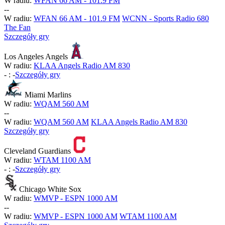
W radiu:
WFAN 66 AM - 101.9 FM
-
-
W radiu:
WFAN 66 AM - 101.9 FM
WCNN - Sports Radio 680
The Fan
Szczegóły gry
Los Angeles Angels
W radiu:
KLAA Angels Radio AM 830
-
:
-
Szczegóły gry
Miami Marlins
W radiu:
WQAM 560 AM
-
-
W radiu:
WQAM 560 AM
KLAA Angels Radio AM 830
Szczegóły gry
Cleveland Guardians
W radiu:
WTAM 1100 AM
-
:
-
Szczegóły gry
Chicago White Sox
W radiu:
WMVP - ESPN 1000 AM
-
-
W radiu:
WMVP - ESPN 1000 AM
WTAM 1100 AM