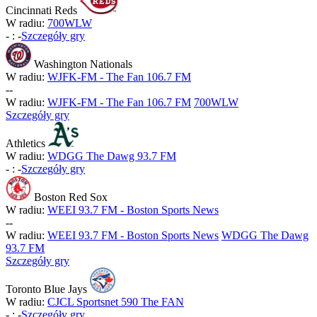
Cincinnati Reds
W radiu:
700WLW
-
:
-
Szczegóły gry
Washington Nationals
W radiu:
WJFK-FM - The Fan 106.7 FM
-
-
W radiu:
WJFK-FM - The Fan 106.7 FM
700WLW
Szczegóły gry
Athletics
W radiu:
WDGG The Dawg 93.7 FM
-
:
-
Szczegóły gry
Boston Red Sox
W radiu:
WEEI 93.7 FM - Boston Sports News
-
-
W radiu:
WEEI 93.7 FM - Boston Sports News
WDGG The Dawg
93.7 FM
Szczegóły gry
Toronto Blue Jays
W radiu:
CJCL Sportsnet 590 The FAN
-
:
-
Szczegóły gry