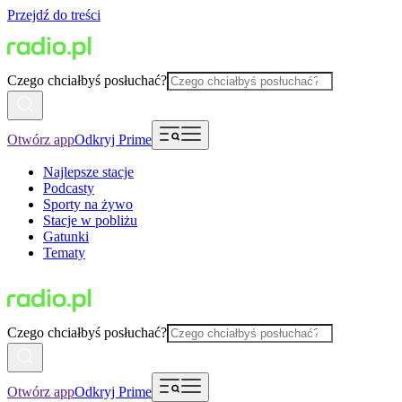
Przejdź do treści
Czego chciałbyś posłuchać?
Otwórz app
Odkryj Prime
Najlepsze stacje
Podcasty
Sporty na żywo
Stacje w pobliżu
Gatunki
Tematy
Czego chciałbyś posłuchać?
Otwórz app
Odkryj Prime