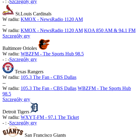
-
:
-
Szczegóły gry
St.Louis Cardinals
W radiu:
KMOX - NewsRadio 1120 AM
-
-
W radiu:
KMOX - NewsRadio 1120 AM
KOA 850 AM & 94.1 FM
Szczegóły gry
Baltimore Orioles
W radiu:
WBZFM - The Sports Hub 98.5
-
:
-
Szczegóły gry
Texas Rangers
W radiu:
105.3 The Fan - CBS Dallas
-
-
W radiu:
105.3 The Fan - CBS Dallas
WBZFM - The Sports Hub
98.5
Szczegóły gry
Detroit Tigers
W radiu:
WXYT-FM - 97.1 The Ticket
-
:
-
Szczegóły gry
San Francisco Giants