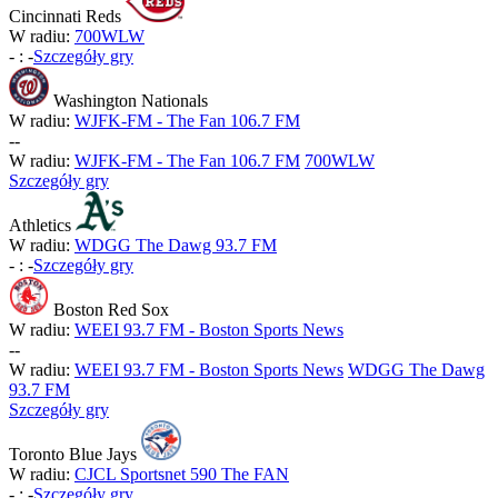
Cincinnati Reds
W radiu:
700WLW
-
:
-
Szczegóły gry
Washington Nationals
W radiu:
WJFK-FM - The Fan 106.7 FM
-
-
W radiu:
WJFK-FM - The Fan 106.7 FM
700WLW
Szczegóły gry
Athletics
W radiu:
WDGG The Dawg 93.7 FM
-
:
-
Szczegóły gry
Boston Red Sox
W radiu:
WEEI 93.7 FM - Boston Sports News
-
-
W radiu:
WEEI 93.7 FM - Boston Sports News
WDGG The Dawg
93.7 FM
Szczegóły gry
Toronto Blue Jays
W radiu:
CJCL Sportsnet 590 The FAN
-
:
-
Szczegóły gry