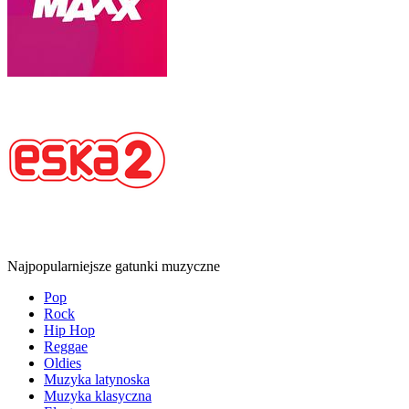
Najpopularniejsze gatunki muzyczne
Pop
Rock
Hip Hop
Reggae
Oldies
Muzyka latynoska
Muzyka klasyczna