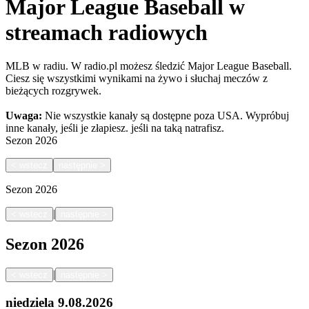
Major League Baseball w
streamach radiowych
MLB w radiu. W radio.pl możesz śledzić Major League Baseball.
Ciesz się wszystkimi wynikami na żywo i słuchaj meczów z
bieżących rozgrywek.
Uwaga:
Nie wszystkie kanały są dostępne poza USA. Wypróbuj
inne kanały, jeśli je złapiesz.
jeśli na taką natrafisz.
Sezon
2026
<
wstecz
następnie
>
Sezon
2026
|
<
wstecz
następnie
>
Sezon
2026
|
<
wstecz
następnie
>
niedziela
9.08.2026