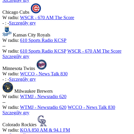
Szczegóły gry
Chicago Cubs
W radiu:
WSCR - 670 AM The Score
-
:
-
Szczegóły gry
Kansas City Royals
W radiu:
610 Sports Radio KCSP
-
-
W radiu:
610 Sports Radio KCSP
WSCR - 670 AM The Score
Szczegóły gry
Minnesota Twins
W radiu:
WCCO - News Talk 830
-
:
-
Szczegóły gry
Milwaukee Brewers
W radiu:
WTMJ - Newsradio 620
-
-
W radiu:
WTMJ - Newsradio 620
WCCO - News Talk 830
Szczegóły gry
Colorado Rockies
W radiu:
KOA 850 AM & 94.1 FM