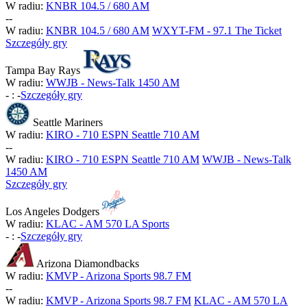
W radiu:
KNBR 104.5 / 680 AM
-
-
W radiu:
KNBR 104.5 / 680 AM
WXYT-FM - 97.1 The Ticket
Szczegóły gry
Tampa Bay Rays
W radiu:
WWJB - News-Talk 1450 AM
-
:
-
Szczegóły gry
Seattle Mariners
W radiu:
KIRO - 710 ESPN Seattle 710 AM
-
-
W radiu:
KIRO - 710 ESPN Seattle 710 AM
WWJB - News-Talk
1450 AM
Szczegóły gry
Los Angeles Dodgers
W radiu:
KLAC - AM 570 LA Sports
-
:
-
Szczegóły gry
Arizona Diamondbacks
W radiu:
KMVP - Arizona Sports 98.7 FM
-
-
W radiu:
KMVP - Arizona Sports 98.7 FM
KLAC - AM 570 LA