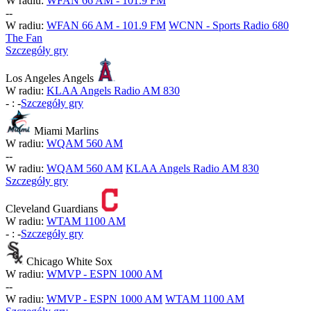
W radiu:
WFAN 66 AM - 101.9 FM
-
-
W radiu:
WFAN 66 AM - 101.9 FM
WCNN - Sports Radio 680
The Fan
Szczegóły gry
Los Angeles Angels
W radiu:
KLAA Angels Radio AM 830
-
:
-
Szczegóły gry
Miami Marlins
W radiu:
WQAM 560 AM
-
-
W radiu:
WQAM 560 AM
KLAA Angels Radio AM 830
Szczegóły gry
Cleveland Guardians
W radiu:
WTAM 1100 AM
-
:
-
Szczegóły gry
Chicago White Sox
W radiu:
WMVP - ESPN 1000 AM
-
-
W radiu:
WMVP - ESPN 1000 AM
WTAM 1100 AM