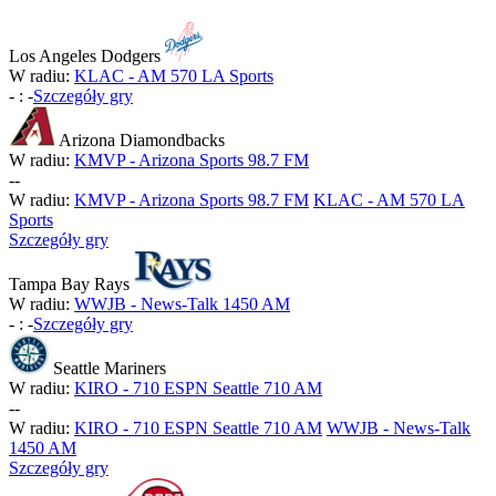
Los Angeles Dodgers
W radiu:
KLAC - AM 570 LA Sports
-
:
-
Szczegóły gry
Arizona Diamondbacks
W radiu:
KMVP - Arizona Sports 98.7 FM
-
-
W radiu:
KMVP - Arizona Sports 98.7 FM
KLAC - AM 570 LA
Sports
Szczegóły gry
Tampa Bay Rays
W radiu:
WWJB - News-Talk 1450 AM
-
:
-
Szczegóły gry
Seattle Mariners
W radiu:
KIRO - 710 ESPN Seattle 710 AM
-
-
W radiu:
KIRO - 710 ESPN Seattle 710 AM
WWJB - News-Talk
1450 AM
Szczegóły gry