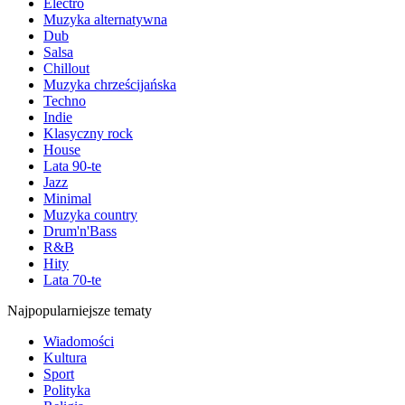
Electro
Muzyka alternatywna
Dub
Salsa
Chillout
Muzyka chrześcijańska
Techno
Indie
Klasyczny rock
House
Lata 90-te
Jazz
Minimal
Muzyka country
Drum'n'Bass
R&B
Hity
Lata 70-te
Najpopularniejsze tematy
Wiadomości
Kultura
Sport
Polityka