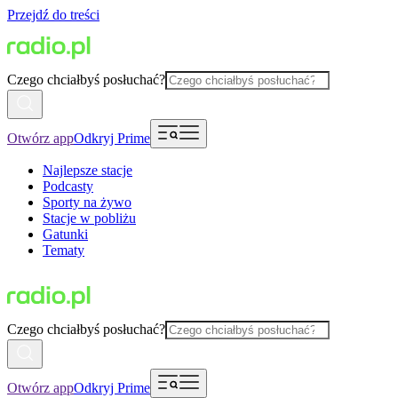
Przejdź do treści
Czego chciałbyś posłuchać?
Otwórz app
Odkryj Prime
Najlepsze stacje
Podcasty
Sporty na żywo
Stacje w pobliżu
Gatunki
Tematy
Czego chciałbyś posłuchać?
Otwórz app
Odkryj Prime