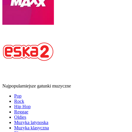
Najpopularniejsze gatunki muzyczne
Pop
Rock
Hip Hop
Reggae
Oldies
Muzyka latynoska
Muzyka klasyczna