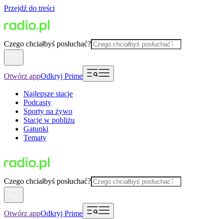
Przejdź do treści
Czego chciałbyś posłuchać?
Otwórz app
Odkryj Prime
Najlepsze stacje
Podcasty
Sporty na żywo
Stacje w pobliżu
Gatunki
Tematy
Czego chciałbyś posłuchać?
Otwórz app
Odkryj Prime