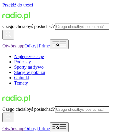
Przejdź do treści
Czego chciałbyś posłuchać?
Otwórz app
Odkryj Prime
Najlepsze stacje
Podcasty
Sporty na żywo
Stacje w pobliżu
Gatunki
Tematy
Czego chciałbyś posłuchać?
Otwórz app
Odkryj Prime