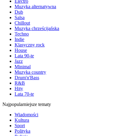
Electro
Muzyka alternatywna
Dub
Salsa
Chillout
Muzyka chrześcijańska
Techno
Indie
Klasyczny rock
House
Lata 90-te
Jazz
Minimal
Muzyka country
Drum'n'Bass
R&B
Hity
Lata 70-te
Najpopularniejsze tematy
Wiadomości
Kultura
Sport
Polityka