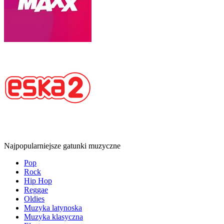
Najpopularniejsze gatunki muzyczne
Pop
Rock
Hip Hop
Reggae
Oldies
Muzyka latynoska
Muzyka klasyczna